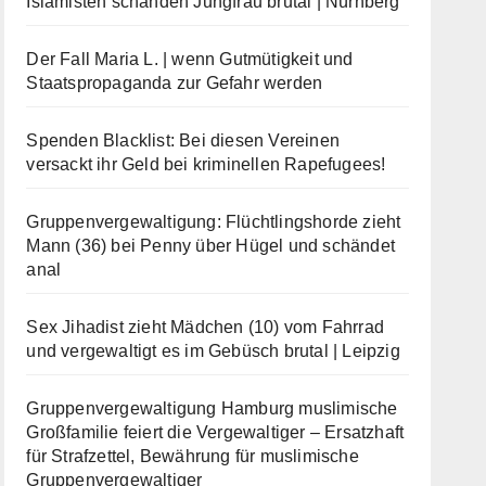
Islamisten schänden Jungfrau brutal | Nürnberg
Der Fall Maria L. | wenn Gutmütigkeit und
Staatspropaganda zur Gefahr werden
Spenden Blacklist: Bei diesen Vereinen
versackt ihr Geld bei kriminellen Rapefugees!
Gruppenvergewaltigung: Flüchtlingshorde zieht
Mann (36) bei Penny über Hügel und schändet
anal
Sex Jihadist zieht Mädchen (10) vom Fahrrad
und vergewaltigt es im Gebüsch brutal | Leipzig
Gruppenvergewaltigung Hamburg muslimische
Großfamilie feiert die Vergewaltiger – Ersatzhaft
für Strafzettel, Bewährung für muslimische
Gruppenvergewaltiger