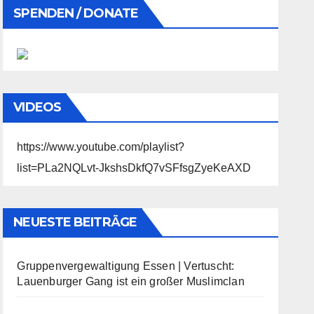
SPENDEN / DONATE
VIDEOS
https://www.youtube.com/playlist?
list=PLa2NQLvt-JkshsDkfQ7vSFfsgZyeKeAXD
NEUESTE BEITRÄGE
Gruppenvergewaltigung Essen | Vertuscht:
Lauenburger Gang ist ein großer Muslimclan