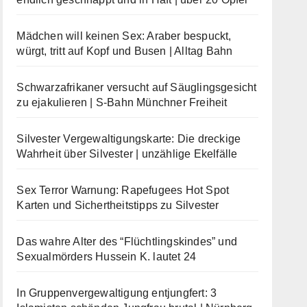
Mädchen will keinen Sex: Araber bespuckt,
würgt, tritt auf Kopf und Busen | Alltag Bahn
Schwarzafrikaner versucht auf Säuglingsgesicht
zu ejakulieren | S-Bahn Münchner Freiheit
Silvester Vergewaltigungskarte: Die dreckige
Wahrheit über Silvester | unzählige Ekelfälle
Sex Terror Warnung: Rapefugees Hot Spot
Karten und Sichertheitstipps zu Silvester
Das wahre Alter des “Flüchtlingskindes” und
Sexualmörders Hussein K. lautet 24
In Gruppenvergewaltigung entjungfert: 3