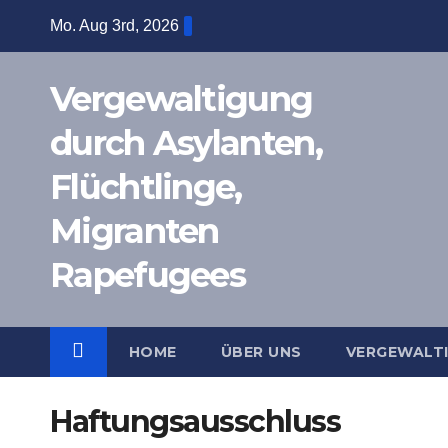
Zum
Mo. Aug 3rd, 2026
Inhalt
springen
Vergewaltigung
durch Asylanten,
Flüchtlinge,
Migranten
Rapefugees
HOME
ÜBER UNS
VERGEWALT
Haftungsausschluss