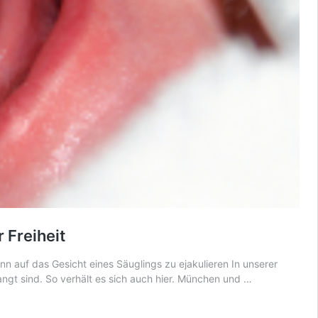
 Freiheit
ann auf das Gesicht eines Säuglings zu ejakulieren In unserer
Schwarzafrika
elangt sind. So verhält es sich auch hier. München und …
versucht
auf