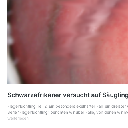
Schwarzafrikaner versucht auf Säugling
Flegelflüchtling Teil 2: Ein besonders ekelhafter Fall, ein dreis
Serie “Flegelflüchtling” berichten wir über Fälle, von denen wir 
weiterlesen