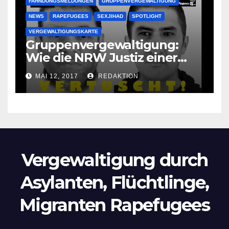
FAHNDUNGSMELDUNGEN
GRUPPENVERGEWALTIGUNG
NEWS
RAPEFUGEES
SEXJIHAD
SPOTLIGHT
VERGEWALTIGUNGSKARTE
Gruppenvergewaltigung:
Wie die NRW Justiz einer
Lokalzeitung verbietet diese
MAI 12, 2017
REDAKTION
Bilder zu veröffentlichen
Vergewaltigung durch
Asylanten, Flüchtlinge,
Migranten Rapefugees