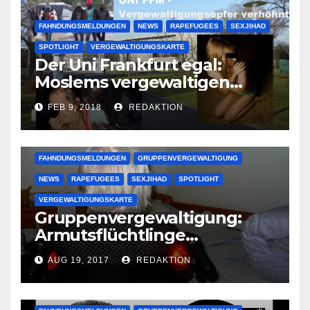
FAHNDUNGSMELDUNGEN
NEWS
RAPEFUGEES
SEXJIHAD
SPOTLIGHT
VERGEWALTIGUNGSKARTE
Der Uni Frankfurt egal:
Moslems vergewaltigen
deutsche Studentinnen auf
FEB 9, 2018
REDAKTION
Uni-Campus
FAHNDUNGSMELDUNGEN
GRUPPENVERGEWALTIGUNG
NEWS
RAPEFUGEES
SEXJIHAD
SPOTLIGHT
VERGEWALTIGUNGSKARTE
Gruppenvergewaltigung:
Armutsflüchtlinge
vergewaltigen bettlägerige
AUG 19, 2017
REDAKTION
Oma im Schlaf
krankenhausreif