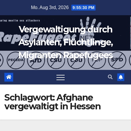
Zum
Mo. Aug 3rd, 2026
9:55:31 PM
Inhalt
springen
Vergewaltigung durch
Asylanten, Flüchtlinge,
Migranten Rapefugees
Schlagwort:
Afghane
vergewaltigt in Hessen