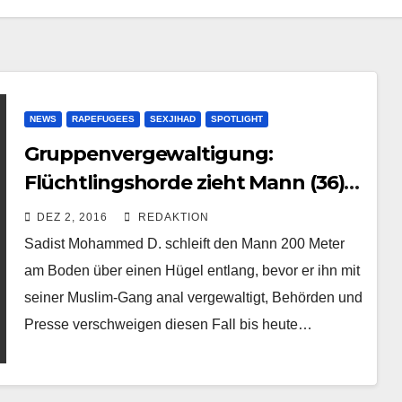
NEWS
RAPEFUGEES
SEXJIHAD
SPOTLIGHT
Gruppenvergewaltigung:
Flüchtlingshorde zieht Mann (36)
bei Penny über Hügel und
DEZ 2, 2016
REDAKTION
schändet anal
Sadist Mohammed D. schleift den Mann 200 Meter
am Boden über einen Hügel entlang, bevor er ihn mit
seiner Muslim-Gang anal vergewaltigt, Behörden und
Presse verschweigen diesen Fall bis heute…