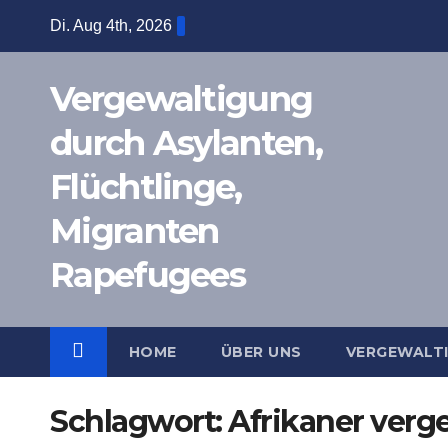
Zum
Di. Aug 4th, 2026
Inhalt
springen
Vergewaltigung
durch Asylanten,
Flüchtlinge,
Migranten
Rapefugees
HOME
ÜBER UNS
VERGEWALT
Schlagwort:
Afrikaner verg