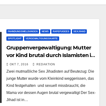
FAHNDUNGSMELDUNGEN
NEWS
RAPEFUGEES
SEXJIHAD
SPOTLIGHT
VERGEWALTIGUNGSKARTE
Gruppenvergewaltigung: Mutter
vor Kind brutal durch Islamisten in
Kurpark geschändet | Lüneburg
OKT 7, 2016
REDAKTION
Zwei mutmaßliche Sex Jihadisten auf Beutezug: Die
junge Mutter wurde vom Kleinkind weggerissen, das
Kind festgehalten und sexuell missbraucht, die
Mama vor dessen Augen brutal vergewaltigt Der Sex-
Jihad ist in…