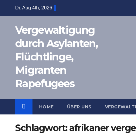
Zum
Di. Aug 4th, 2026
Inhalt
springen
Vergewaltigung
durch Asylanten,
Flüchtlinge,
Migranten
Rapefugees
HOME
ÜBER UNS
VERGEWALT
Schlagwort:
afrikaner verg