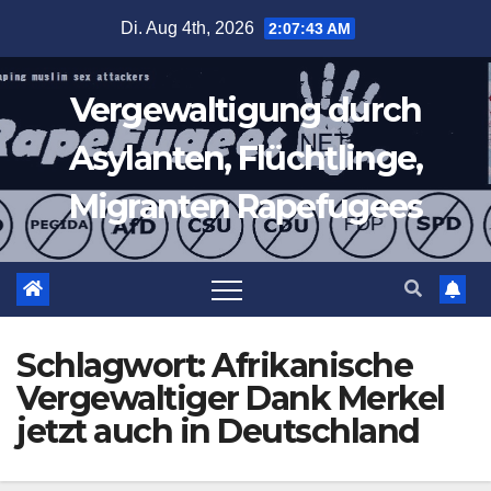
Zum
Di. Aug 4th, 2026
2:07:44 AM
Inhalt
springen
Vergewaltigung durch
Asylanten, Flüchtlinge,
Migranten Rapefugees
Schlagwort:
Afrikanische
Vergewaltiger Dank Merkel
jetzt auch in Deutschland