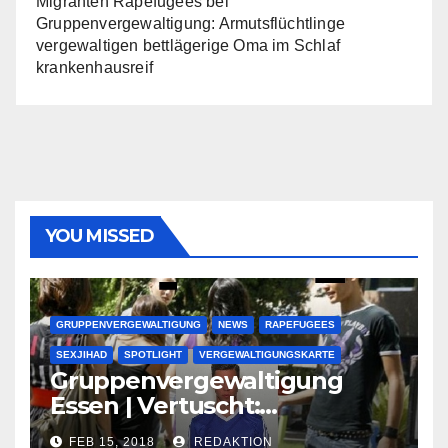
Migranten Rapefugees
bei
Gruppenvergewaltigung: Armutsflüchtlinge
vergewaltigen bettlägerige Oma im Schlaf
krankenhausreif
YOU MISSED
GRUPPENVERGEWALTIGUNG
NEWS
RAPEFUGEES
SEXJIHAD
SPOTLIGHT
VERGEWALTIGUNGSKARTE
Gruppenvergewaltigung
Essen | Vertuscht:
Lauenburger Gang ist ein
FEB 15, 2018
REDAKTION