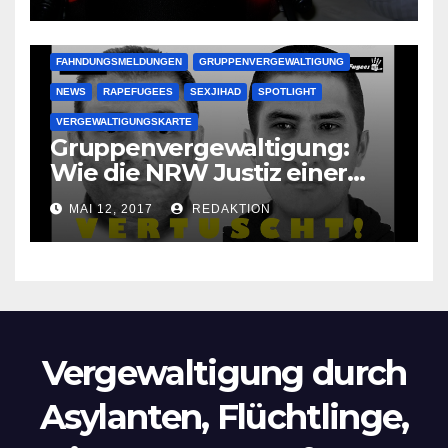
Oma im Schlaf
krankenhausreif
FAHNDUNGSMELDUNGEN
GRUPPENVERGEWALTIGUNG
NEWS
RAPEFUGEES
SEXJIHAD
SPOTLIGHT
VERGEWALTIGUNGSKARTE
Gruppenvergewaltigung:
Wie die NRW Justiz einer
Lokalzeitung verbietet diese
MAI 12, 2017
REDAKTION
Bilder zu veröffentlichen
Vergewaltigung durch
Asylanten, Flüchtlinge,