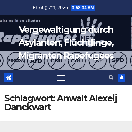
Zum
Fr. Aug 7th, 2026
3:58:35 AM
Inhalt
springen
Vergewaltigung durch
Asylanten, Flüchtlinge,
Migranten Rapefugees
Schlagwort:
Anwalt Alexeij
Danckwart