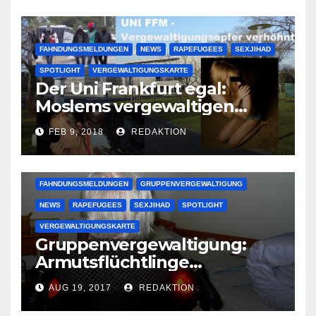
FAHNDUNGSMELDUNGEN
NEWS
RAPEFUGEES
SEXJIHAD
SPOTLIGHT
VERGEWALTIGUNGSKARTE
Der Uni Frankfurt egal:
Moslems vergewaltigen
deutsche Studentinnen auf
FEB 9, 2018
REDAKTION
Uni-Campus
FAHNDUNGSMELDUNGEN
GRUPPENVERGEWALTIGUNG
NEWS
RAPEFUGEES
SEXJIHAD
SPOTLIGHT
VERGEWALTIGUNGSKARTE
Gruppenvergewaltigung:
Armutsflüchtlinge
vergewaltigen bettlägerige
AUG 19, 2017
REDAKTION
Oma im Schlaf
krankenhausreif