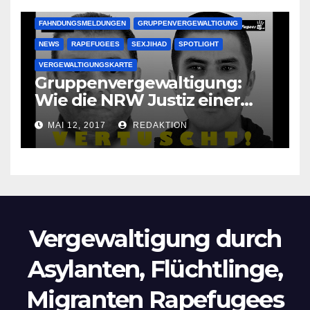
FAHNDUNGSMELDUNGEN
GRUPPENVERGEWALTIGUNG
NEWS
RAPEFUGEES
SEXJIHAD
SPOTLIGHT
VERGEWALTIGUNGSKARTE
Gruppenvergewaltigung:
Wie die NRW Justiz einer
Lokalzeitung verbietet diese
MAI 12, 2017
REDAKTION
Bilder zu veröffentlichen
Vergewaltigung durch
Asylanten, Flüchtlinge,
Migranten Rapefugees