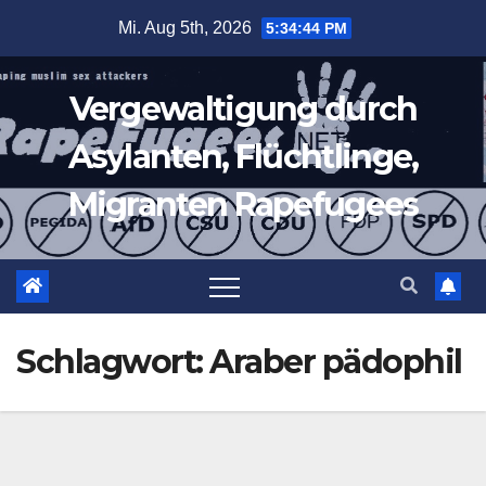
Zum
Mi. Aug 5th, 2026
5:34:45 PM
Inhalt
springen
Vergewaltigung durch
Asylanten, Flüchtlinge,
Migranten Rapefugees
Schlagwort:
Araber pädophil