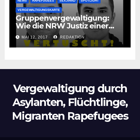
NEWS
RAPEFUGEES
SEXJIHAD
SPOTLIGHT
VERGEWALTIGUNGSKARTE
Gruppenvergewaltigung:
Wie die NRW Justiz einer
Lokalzeitung verbietet diese
MAI 12, 2017
REDAKTION
Bilder zu veröffentlichen
Vergewaltigung durch
Asylanten, Flüchtlinge,
Migranten Rapefugees