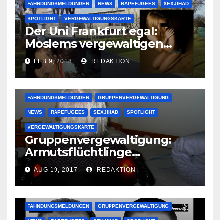
FAHNDUNGSMELDUNGEN
NEWS
RAPEFUGEES
SEXJIHAD
SPOTLIGHT
VERGEWALTIGUNGSKARTE
Der Uni Frankfurt egal:
Moslems vergewaltigen
deutsche Studentinnen auf
FEB 9, 2018
REDAKTION
Uni-Campus
FAHNDUNGSMELDUNGEN
GRUPPENVERGEWALTIGUNG
NEWS
RAPEFUGEES
SEXJIHAD
SPOTLIGHT
VERGEWALTIGUNGSKARTE
Gruppenvergewaltigung:
Armutsflüchtlinge
vergewaltigen bettlägerige
AUG 19, 2017
REDAKTION
Oma im Schlaf
krankenhausreif
FAHNDUNGSMELDUNGEN
GRUPPENVERGEWALTIGUNG