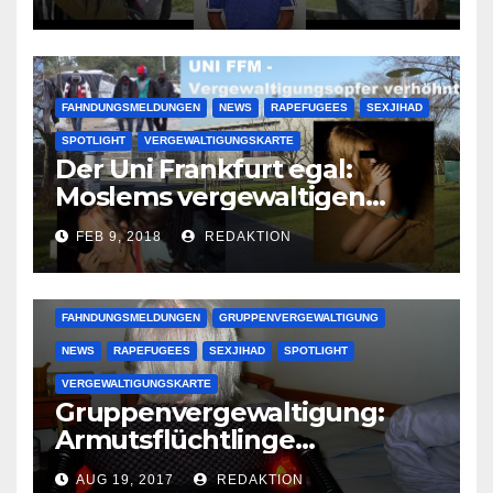
großer Muslimclan
FAHNDUNGSMELDUNGEN
NEWS
RAPEFUGEES
SEXJIHAD
SPOTLIGHT
VERGEWALTIGUNGSKARTE
Der Uni Frankfurt egal:
Moslems vergewaltigen
deutsche Studentinnen auf
FEB 9, 2018
REDAKTION
Uni-Campus
FAHNDUNGSMELDUNGEN
GRUPPENVERGEWALTIGUNG
NEWS
RAPEFUGEES
SEXJIHAD
SPOTLIGHT
VERGEWALTIGUNGSKARTE
Gruppenvergewaltigung:
Armutsflüchtlinge
vergewaltigen bettlägerige
AUG 19, 2017
REDAKTION