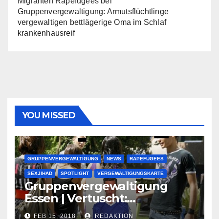
Migranten Rapefugees
bei
Gruppenvergewaltigung: Armutsflüchtlinge
vergewaltigen bettlägerige Oma im Schlaf
krankenhausreif
YOU MISSED
GRUPPENVERGEWALTIGUNG
NEWS
RAPEFUGEES
SEXJIHAD
SPOTLIGHT
VERGEWALTIGUNGSKARTE
Gruppenvergewaltigung
Essen | Vertuscht:
Lauenburger Gang ist ein
FEB 15, 2018
REDAKTION