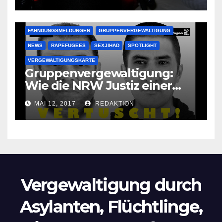
Oma im Schlaf
krankenhausreif
FAHNDUNGSMELDUNGEN
GRUPPENVERGEWALTIGUNG
NEWS
RAPEFUGEES
SEXJIHAD
SPOTLIGHT
VERGEWALTIGUNGSKARTE
Gruppenvergewaltigung:
Wie die NRW Justiz einer
Lokalzeitung verbietet diese
MAI 12, 2017
REDAKTION
Bilder zu veröffentlichen
Vergewaltigung durch
Asylanten, Flüchtlinge,