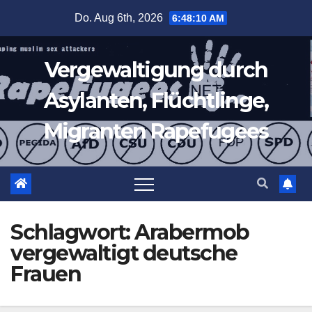
Zum
Do. Aug 6th, 2026
6:48:10 AM
Inhalt
springen
Vergewaltigung durch
Asylanten, Flüchtlinge,
Migranten Rapefugees
Schlagwort:
Arabermob
vergewaltigt deutsche
Frauen