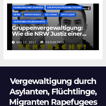
FAHNDUNGSMELDUNGEN
GRUPPENVERGEWALTIGUNG
NEWS
RAPEFUGEES
SEXJIHAD
SPOTLIGHT
VERGEWALTIGUNGSKARTE
Gruppenvergewaltigung:
Wie die NRW Justiz einer
Lokalzeitung verbietet diese
MAI 12, 2017
REDAKTION
Bilder zu veröffentlichen
Vergewaltigung durch
Asylanten, Flüchtlinge,
Migranten Rapefugees