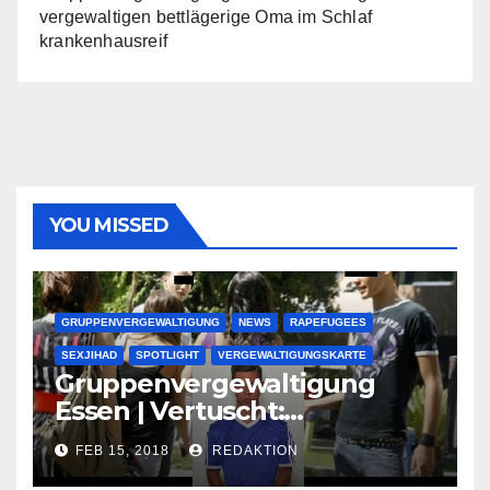
vergewaltigen bettlägerige Oma im Schlaf
krankenhausreif
YOU MISSED
GRUPPENVERGEWALTIGUNG
NEWS
RAPEFUGEES
SEXJIHAD
SPOTLIGHT
VERGEWALTIGUNGSKARTE
Gruppenvergewaltigung
Essen | Vertuscht:
Lauenburger Gang ist ein
FEB 15, 2018
REDAKTION
großer Muslimclan