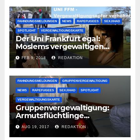
FAHNDUNGSMELDUNGEN
NEWS
RAPEFUGEES
SEXJIHAD
SPOTLIGHT
VERGEWALTIGUNGSKARTE
Der Uni Frankfurt egal:
Moslems vergewaltigen
deutsche Studentinnen auf
FEB 9, 2018
REDAKTION
Uni-Campus
FAHNDUNGSMELDUNGEN
GRUPPENVERGEWALTIGUNG
NEWS
RAPEFUGEES
SEXJIHAD
SPOTLIGHT
VERGEWALTIGUNGSKARTE
Gruppenvergewaltigung:
Armutsflüchtlinge
vergewaltigen bettlägerige
AUG 19, 2017
REDAKTION
Oma im Schlaf
krankenhausreif