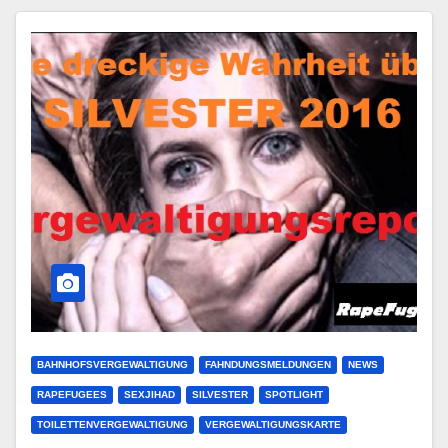
BAHNHOFSVERGEWALTIGUNG
FAHNDUNGSMELDUNGEN
NEWS
RAPEFUGEES
SEXJIHAD
SILVESTER
SPOTLIGHT
TOILETTENVERGEWALTIGUNG
VERGEWALTIGUNGSKARTE