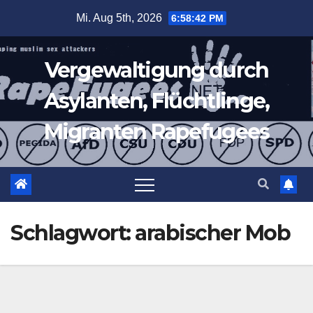
Zum
Mi. Aug 5th, 2026
6:58:43 PM
Inhalt
springen
Vergewaltigung durch
Asylanten, Flüchtlinge,
Migranten Rapefugees
Schlagwort:
arabischer Mob