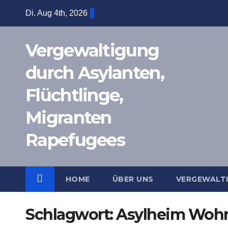
Zum
Di. Aug 4th, 2026
Inhalt
springen
Vergewaltigung
durch Asylanten,
Flüchtlinge,
Migranten
Rapefugees
HOME
ÜBER UNS
VERGEWALT
Schlagwort:
Asylheim Woh