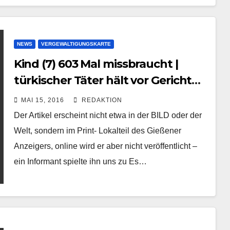
NEWS
VERGEWALTIGUNGSKARTE
Kind (7) 603 Mal missbraucht |
türkischer Täter hält vor Gericht
um Hand des Opfers an
MAI 15, 2016
REDAKTION
Der Artikel erscheint nicht etwa in der BILD oder der
Welt, sondern im Print- Lokalteil des Gießener
Anzeigers, online wird er aber nicht veröffentlicht –
ein Informant spielte ihn uns zu Es…