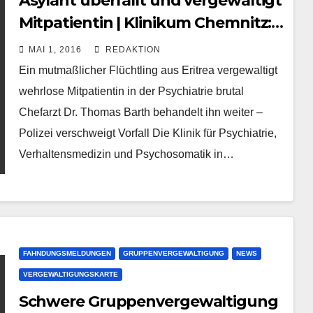
Asylant überfällt und vergewaltigt
Mitpatientin | Klinikum Chemnitz:
Er darf bleiben
MAI 1, 2016
REDAKTION
Ein mutmaßlicher Flüchtling aus Eritrea vergewaltigt
wehrlose Mitpatientin in der Psychiatrie brutal
Chefarzt Dr. Thomas Barth behandelt ihn weiter –
Polizei verschweigt Vorfall Die Klinik für Psychiatrie,
Verhaltensmedizin und Psychosomatik in…
FAHNDUNGSMELDUNGEN
GRUPPENVERGEWALTIGUNG
NEWS
VERGEWALTIGUNGSKARTE
Schwere Gruppenvergewaltigung