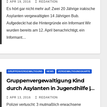
Flüchtlingsunterkunft | Eschwege
APR 19, 2016
REDAKTION
Hessen
Es hört gar nicht mehr auf: Zwei 20 Jährige irakische
Asylanten vergewaltigten 14 Jährigen Bub.
Aufgedeckt hat die Hintergründe ein Informant Wir
wurden bereits am 12. April benachrichtigt, ein
Informant…
GRUPPENVERGEWALTIGUNG
NEWS
VERGEWALTIGUNGSKARTE
Gruppenvergewaltigung Kind
durch Asylanten in Jugendhilfe |
Polizei Solingen vertuscht
APR 13, 2016
REDAKTION
Polizei vertuscht: 3 mutmaßlich erwachsene