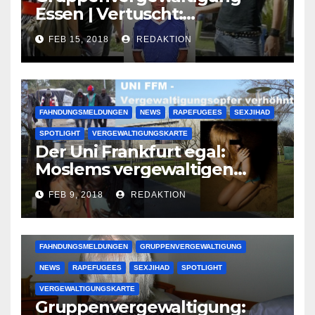
Essen | Vertuscht:
Lauenburger Gang ist ein
FEB 15, 2018
REDAKTION
großer Muslimclan
FAHNDUNGSMELDUNGEN
NEWS
RAPEFUGEES
SEXJIHAD
SPOTLIGHT
VERGEWALTIGUNGSKARTE
Der Uni Frankfurt egal:
Moslems vergewaltigen
deutsche Studentinnen auf
FEB 9, 2018
REDAKTION
Uni-Campus
FAHNDUNGSMELDUNGEN
GRUPPENVERGEWALTIGUNG
NEWS
RAPEFUGEES
SEXJIHAD
SPOTLIGHT
VERGEWALTIGUNGSKARTE
Gruppenvergewaltigung: