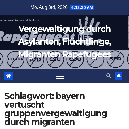
Zum
Mo. Aug 3rd, 2026
6:12:30 AM
Inhalt
springen
Vergewaltigung durch
Asylanten, Flüchtlinge,
Migranten Rapefugees
Schlagwort:
bayern
vertuscht
gruppenvergewaltigung
durch migranten