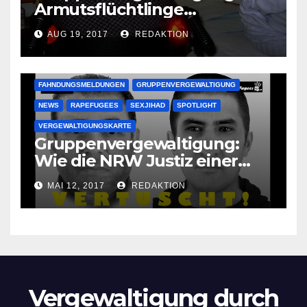
Armutsflüchtlinge
vergewaltigen bettlägerige
AUG 19, 2017
REDAKTION
Oma im Schlaf
krankenhausreif
FAHNDUNGSMELDUNGEN
GRUPPENVERGEWALTIGUNG
NEWS
RAPEFUGEES
SEXJIHAD
SPOTLIGHT
VERGEWALTIGUNGSKARTE
Gruppenvergewaltigung:
Wie die NRW Justiz einer
Lokalzeitung verbietet diese
MAI 12, 2017
REDAKTION
Bilder zu veröffentlichen
Vergewaltigung durch