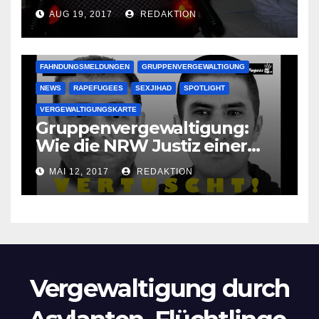
vergewaltigen bettlägerige
AUG 19, 2017
REDAKTION
Oma im Schlaf
krankenhausreif
FAHNDUNGSMELDUNGEN
GRUPPENVERGEWALTIGUNG
NEWS
RAPEFUGEES
SEXJIHAD
SPOTLIGHT
VERGEWALTIGUNGSKARTE
Gruppenvergewaltigung:
Wie die NRW Justiz einer
Lokalzeitung verbietet diese
MAI 12, 2017
REDAKTION
Bilder zu veröffentlichen
Vergewaltigung durch