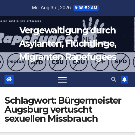
Zum
Mo. Aug 3rd, 2026
9:08:53 AM
Inhalt
springen
Vergewaltigung durch
Asylanten, Flüchtlinge,
Migranten Rapefugees
Schlagwort:
Bürgermeister
Augsburg vertuscht
sexuellen Missbrauch