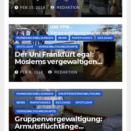
Lauenburger Gang ist ein
FEB 15, 2018
REDAKTION
großer Muslimclan
FAHNDUNGSMELDUNGEN
NEWS
RAPEFUGEES
SEXJIHAD
SPOTLIGHT
VERGEWALTIGUNGSKARTE
Der Uni Frankfurt egal:
Moslems vergewaltigen
deutsche Studentinnen auf
FEB 9, 2018
REDAKTION
Uni-Campus
FAHNDUNGSMELDUNGEN
GRUPPENVERGEWALTIGUNG
NEWS
RAPEFUGEES
SEXJIHAD
SPOTLIGHT
VERGEWALTIGUNGSKARTE
Gruppenvergewaltigung:
Armutsflüchtlinge