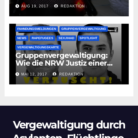
vergewaltigen bettlägerige
AUG 19, 2017
REDAKTION
Oma im Schlaf
krankenhausreif
FAHNDUNGSMELDUNGEN
GRUPPENVERGEWALTIGUNG
NEWS
RAPEFUGEES
SEXJIHAD
SPOTLIGHT
VERGEWALTIGUNGSKARTE
Gruppenvergewaltigung:
Wie die NRW Justiz einer
Lokalzeitung verbietet diese
MAI 12, 2017
REDAKTION
Bilder zu veröffentlichen
Vergewaltigung durch