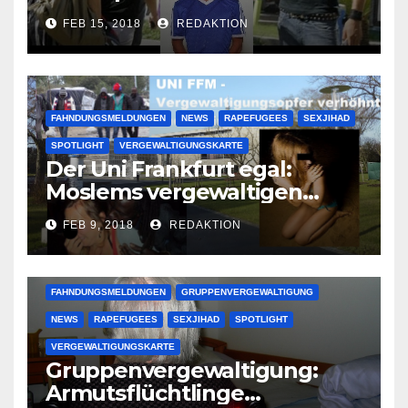
Lauenburger Gang ist ein
FEB 15, 2018
REDAKTION
großer Muslimclan
FAHNDUNGSMELDUNGEN
NEWS
RAPEFUGEES
SEXJIHAD
SPOTLIGHT
VERGEWALTIGUNGSKARTE
Der Uni Frankfurt egal:
Moslems vergewaltigen
deutsche Studentinnen auf
FEB 9, 2018
REDAKTION
Uni-Campus
FAHNDUNGSMELDUNGEN
GRUPPENVERGEWALTIGUNG
NEWS
RAPEFUGEES
SEXJIHAD
SPOTLIGHT
VERGEWALTIGUNGSKARTE
Gruppenvergewaltigung:
Armutsflüchtlinge