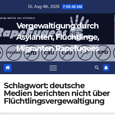
Zum
Di. Aug 4th, 2026
7:55:41 AM
Inhalt
springen
Vergewaltigung durch
Asylanten, Flüchtlinge,
Migranten Rapefugees
Schlagwort:
deutsche
Medien berichten nicht über
Flüchtlingsvergewaltigung