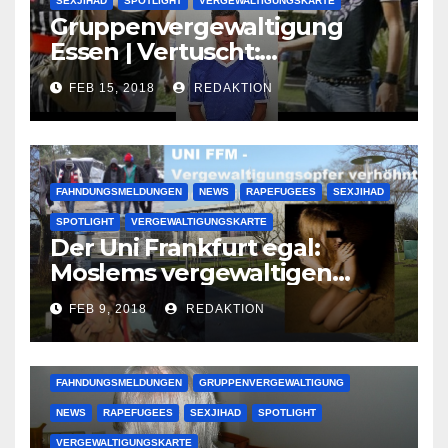
SEXJIHAD
SPOTLIGHT
VERGEWALTIGUNGSKARTE
Gruppenvergewaltigung
Essen | Vertuscht:
Lauenburger Gang ist ein
FEB 15, 2018
REDAKTION
großer Muslimclan
FAHNDUNGSMELDUNGEN
NEWS
RAPEFUGEES
SEXJIHAD
SPOTLIGHT
VERGEWALTIGUNGSKARTE
Der Uni Frankfurt egal:
Moslems vergewaltigen
deutsche Studentinnen auf
FEB 9, 2018
REDAKTION
Uni-Campus
FAHNDUNGSMELDUNGEN
GRUPPENVERGEWALTIGUNG
NEWS
RAPEFUGEES
SEXJIHAD
SPOTLIGHT
VERGEWALTIGUNGSKARTE