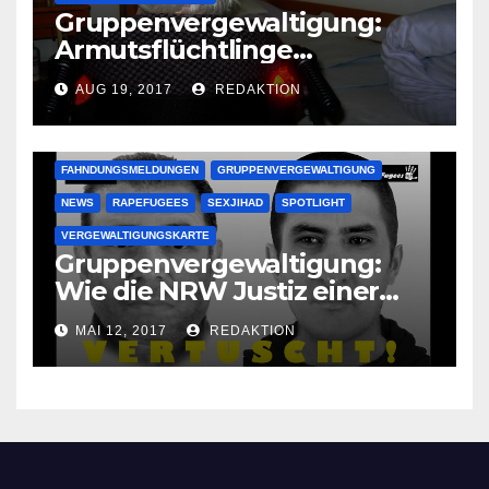
Gruppenvergewaltigung:
Armutsflüchtlinge
vergewaltigen bettlägerige
AUG 19, 2017
REDAKTION
Oma im Schlaf
krankenhausreif
FAHNDUNGSMELDUNGEN
GRUPPENVERGEWALTIGUNG
NEWS
RAPEFUGEES
SEXJIHAD
SPOTLIGHT
VERGEWALTIGUNGSKARTE
Gruppenvergewaltigung:
Wie die NRW Justiz einer
Lokalzeitung verbietet diese
MAI 12, 2017
REDAKTION
Bilder zu veröffentlichen