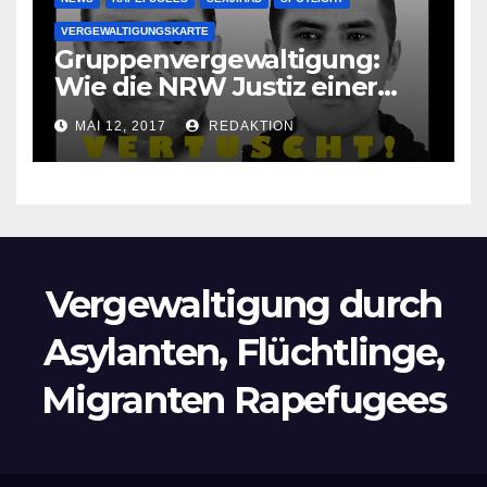
VERGEWALTIGUNGSKARTE
Gruppenvergewaltigung:
Wie die NRW Justiz einer
Lokalzeitung verbietet diese
MAI 12, 2017
REDAKTION
Bilder zu veröffentlichen
Vergewaltigung durch
Asylanten, Flüchtlinge,
Migranten Rapefugees