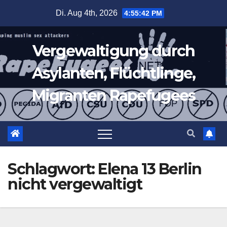
Zum
Di. Aug 4th, 2026
4:55:43 PM
Inhalt
springen
Vergewaltigung durch
Asylanten, Flüchtlinge,
Migranten Rapefugees
Schlagwort:
Elena 13 Berlin
nicht vergewaltigt