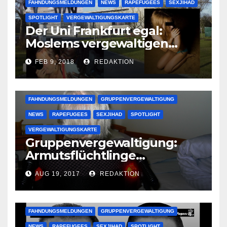
FAHNDUNGSMELDUNGEN
NEWS
RAPEFUGEES
SEXJIHAD
SPOTLIGHT
VERGEWALTIGUNGSKARTE
Der Uni Frankfurt egal:
Moslems vergewaltigen
deutsche Studentinnen auf
FEB 9, 2018
REDAKTION
Uni-Campus
FAHNDUNGSMELDUNGEN
GRUPPENVERGEWALTIGUNG
NEWS
RAPEFUGEES
SEXJIHAD
SPOTLIGHT
VERGEWALTIGUNGSKARTE
Gruppenvergewaltigung:
Armutsflüchtlinge
vergewaltigen bettlägerige
AUG 19, 2017
REDAKTION
Oma im Schlaf
krankenhausreif
FAHNDUNGSMELDUNGEN
GRUPPENVERGEWALTIGUNG
NEWS
RAPEFUGEES
SEXJIHAD
SPOTLIGHT