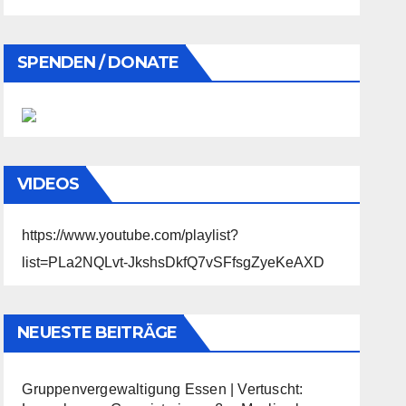
SPENDEN / DONATE
VIDEOS
https://www.youtube.com/playlist?
list=PLa2NQLvt-JkshsDkfQ7vSFfsgZyeKeAXD
NEUESTE BEITRÄGE
Gruppenvergewaltigung Essen | Vertuscht: