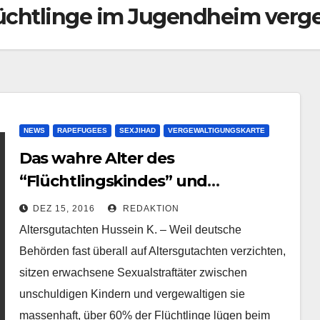
üchtlinge im Jugendheim verg
NEWS
RAPEFUGEES
SEXJIHAD
VERGEWALTIGUNGSKARTE
Das wahre Alter des
“Flüchtlingskindes” und
Sexualmörders Hussein K. lautet
DEZ 15, 2016
REDAKTION
24
Altersgutachten Hussein K. – Weil deutsche
Behörden fast überall auf Altersgutachten verzichten,
sitzen erwachsene Sexualstraftäter zwischen
unschuldigen Kindern und vergewaltigen sie
massenhaft, über 60% der Flüchtlinge lügen beim