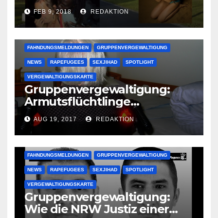
deutsche Studentinnen auf
FEB 9, 2018
REDAKTION
Uni-Campus
FAHNDUNGSMELDUNGEN
GRUPPENVERGEWALTIGUNG
NEWS
RAPEFUGEES
SEXJIHAD
SPOTLIGHT
VERGEWALTIGUNGSKARTE
Gruppenvergewaltigung:
Armutsflüchtlinge
vergewaltigen bettlägerige
AUG 19, 2017
REDAKTION
Oma im Schlaf
krankenhausreif
FAHNDUNGSMELDUNGEN
GRUPPENVERGEWALTIGUNG
NEWS
RAPEFUGEES
SEXJIHAD
SPOTLIGHT
VERGEWALTIGUNGSKARTE
Gruppenvergewaltigung:
Wie die NRW Justiz einer