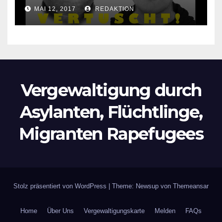
Lokalzeitung verbietet diese
MAI 12, 2017
REDAKTION
Bilder zu veröffentlichen
Vergewaltigung durch
Asylanten, Flüchtlinge,
Migranten Rapefugees
Stolz präsentiert von WordPress
|
Theme: Newsup von
Themeansar
Home
Über Uns
Vergewaltigungskarte
Melden
FAQs