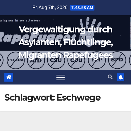
Zum
Fr. Aug 7th, 2026
7:43:58 AM
Inhalt
springen
Vergewaltigung durch
Asylanten, Flüchtlinge,
Migranten Rapefugees
Schlagwort:
Eschwege