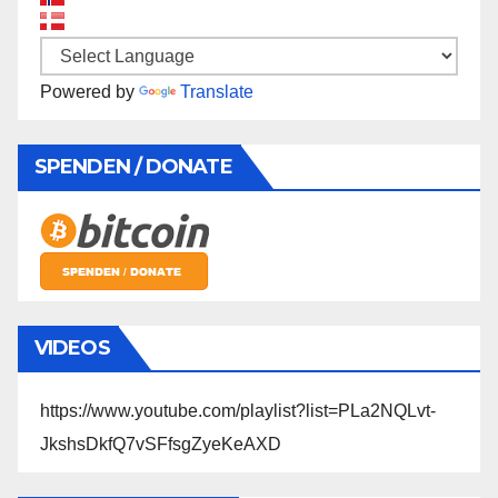
Powered by
Translate
SPENDEN / DONATE
VIDEOS
https://www.youtube.com/playlist?list=PLa2NQLvt-
JkshsDkfQ7vSFfsgZyeKeAXD