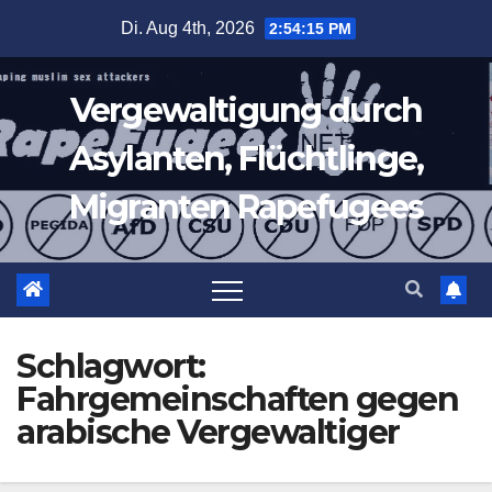
Zum
Di. Aug 4th, 2026
2:54:16 PM
Inhalt
springen
Vergewaltigung durch
Asylanten, Flüchtlinge,
Migranten Rapefugees
Schlagwort:
Fahrgemeinschaften gegen
arabische Vergewaltiger