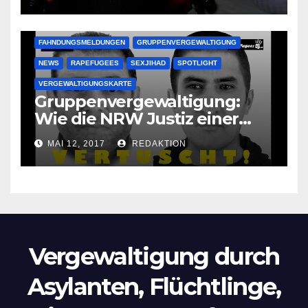
Oma im Schlaf
krankenhausreif
FAHNDUNGSMELDUNGEN
GRUPPENVERGEWALTIGUNG
NEWS
RAPEFUGEES
SEXJIHAD
SPOTLIGHT
VERGEWALTIGUNGSKARTE
Gruppenvergewaltigung:
Wie die NRW Justiz einer
Lokalzeitung verbietet diese
MAI 12, 2017
REDAKTION
Bilder zu veröffentlichen
Vergewaltigung durch
Asylanten, Flüchtlinge,