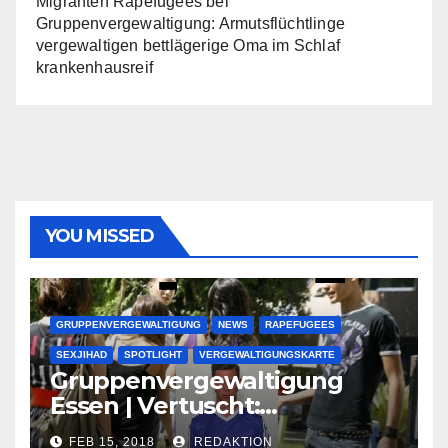
Migranten Rapefugees
bei
Gruppenvergewaltigung: Armutsflüchtlinge
vergewaltigen bettlägerige Oma im Schlaf
krankenhausreif
YOU MISSED
GRUPPENVERGEWALTIGUNG
NEWS
RAPEFUGEES
SEXJIHAD
SPOTLIGHT
VERGEWALTIGUNGSKARTE
Gruppenvergewaltigung
Essen | Vertuscht:
Lauenburger Gang ist ein
FEB 15, 2018
REDAKTION