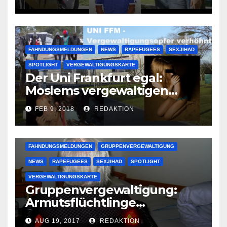
großer Muslimclan
FAHNDUNGSMELDUNGEN
NEWS
RAPEFUGEES
SEXJIHAD
SPOTLIGHT
VERGEWALTIGUNGSKARTE
Der Uni Frankfurt egal:
Moslems vergewaltigen
deutsche Studentinnen auf
FEB 9, 2018
REDAKTION
Uni-Campus
FAHNDUNGSMELDUNGEN
GRUPPENVERGEWALTIGUNG
NEWS
RAPEFUGEES
SEXJIHAD
SPOTLIGHT
VERGEWALTIGUNGSKARTE
Gruppenvergewaltigung:
Armutsflüchtlinge
vergewaltigen bettlägerige
AUG 19, 2017
REDAKTION