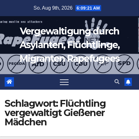
Zum
So. Aug 9th, 2026
6:09:22 AM
Inhalt
springen
Vergewaltigung durch
Asylanten, Flüchtlinge,
Migranten Rapefugees
Schlagwort:
Flüchtling
vergewaltigt Gießener
Mädchen