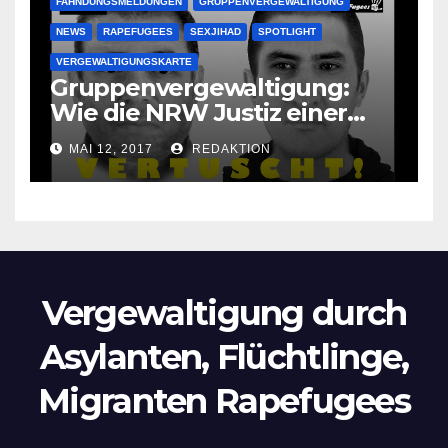
FAHNDUNGSMELDUNGEN
GRUPPENVERGEWALTIGUNG
NEWS
RAPEFUGEES
SEXJIHAD
SPOTLIGHT
VERGEWALTIGUNGSKARTE
Gruppenvergewaltigung:
Wie die NRW Justiz einer
Lokalzeitung verbietet diese
MAI 12, 2017
REDAKTION
Bilder zu veröffentlichen
Vergewaltigung durch
Asylanten, Flüchtlinge,
Migranten Rapefugees