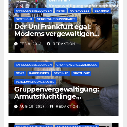
FAHNDUNGSMELDUNGEN
NEWS
RAPEFUGEES
SEXJIHAD
SPOTLIGHT
VERGEWALTIGUNGSKARTE
Der Uni Frankfurt egal:
Moslems vergewaltigen
deutsche Studentinnen auf
FEB 9, 2018
REDAKTION
Uni-Campus
FAHNDUNGSMELDUNGEN
GRUPPENVERGEWALTIGUNG
NEWS
RAPEFUGEES
SEXJIHAD
SPOTLIGHT
VERGEWALTIGUNGSKARTE
Gruppenvergewaltigung:
Armutsflüchtlinge
vergewaltigen bettlägerige
AUG 19, 2017
REDAKTION
Oma im Schlaf
krankenhausreif