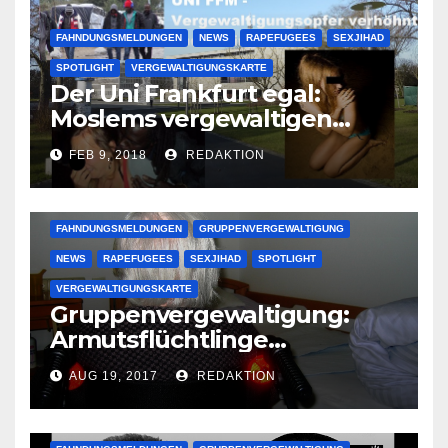
FAHNDUNGSMELDUNGEN
NEWS
RAPEFUGEES
SEXJIHAD
SPOTLIGHT
VERGEWALTIGUNGSKARTE
Der Uni Frankfurt egal:
Moslems vergewaltigen
deutsche Studentinnen auf
FEB 9, 2018
REDAKTION
Uni-Campus
FAHNDUNGSMELDUNGEN
GRUPPENVERGEWALTIGUNG
NEWS
RAPEFUGEES
SEXJIHAD
SPOTLIGHT
VERGEWALTIGUNGSKARTE
Gruppenvergewaltigung:
Armutsflüchtlinge
vergewaltigen bettlägerige
AUG 19, 2017
REDAKTION
Oma im Schlaf
krankenhausreif