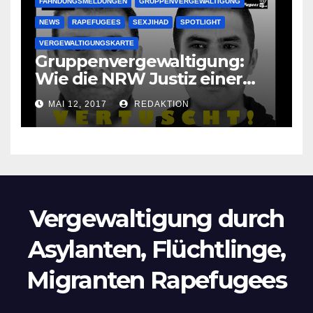
FAHNDUNGSMELDUNGEN
GRUPPENVERGEWALTIGUNG
NEWS
RAPEFUGEES
SEXJIHAD
SPOTLIGHT
VERGEWALTIGUNGSKARTE
Gruppenvergewaltigung:
Wie die NRW Justiz einer
Lokalzeitung verbietet diese
MAI 12, 2017
REDAKTION
Bilder zu veröffentlichen
Vergewaltigung durch
Asylanten, Flüchtlinge,
Migranten Rapefugees