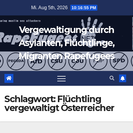
Zum
Mi. Aug 5th, 2026
10:16:56 PM
Inhalt
springen
Vergewaltigung durch
Asylanten, Flüchtlinge,
Migranten Rapefugees
Schlagwort:
Flüchtling
vergewaltigt Österreicher