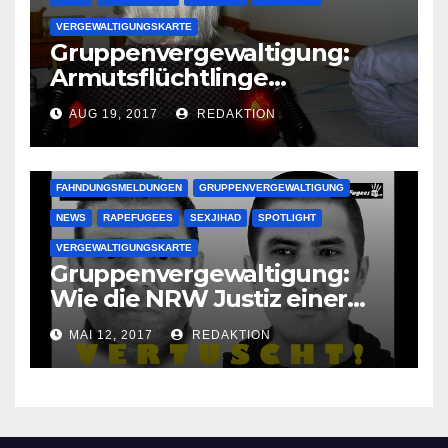
VERGEWALTIGUNGSKARTE
Gruppenvergewaltigung:
Armutsflüchtlinge
vergewaltigen bettlägerige
AUG 19, 2017
REDAKTION
Oma im Schlaf
krankenhausreif
FAHNDUNGSMELDUNGEN
GRUPPENVERGEWALTIGUNG
NEWS
RAPEFUGEES
SEXJIHAD
SPOTLIGHT
VERGEWALTIGUNGSKARTE
Gruppenvergewaltigung:
Wie die NRW Justiz einer
Lokalzeitung verbietet diese
MAI 12, 2017
REDAKTION
Bilder zu veröffentlichen