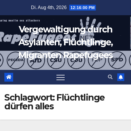
Zum
Di. Aug 4th, 2026
12:16:01 PM
Inhalt
springen
Vergewaltigung durch
Asylanten, Flüchtlinge,
Migranten Rapefugees
Schlagwort:
Flüchtlinge
dürfen alles