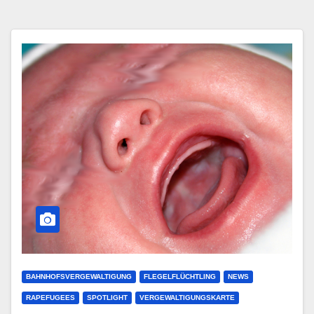
BAHNHOFSVERGEWALTIGUNG
FLEGELFLÜCHTLING
NEWS
RAPEFUGEES
SPOTLIGHT
VERGEWALTIGUNGSKARTE