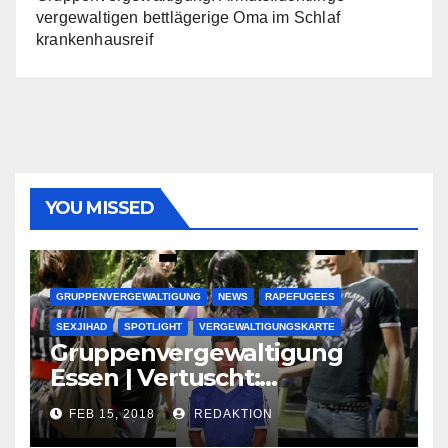
vergewaltigen bettlägerige Oma im Schlaf
krankenhausreif
YOU MISSED
GRUPPENVERGEWALTIGUNG
NEWS
RAPEFUGEES
SEXJIHAD
SPOTLIGHT
VERGEWALTIGUNGSKARTE
Gruppenvergewaltigung
Essen | Vertuscht:
Lauenburger Gang ist ein
FEB 15, 2018
REDAKTION
großer Muslimclan