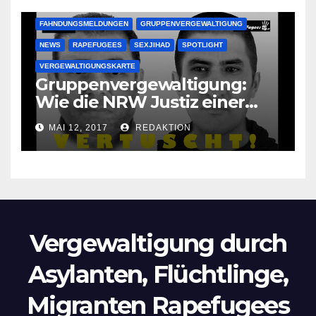
FAHNDUNGSMELDUNGEN
GRUPPENVERGEWALTIGUNG
NEWS
RAPEFUGEES
SEXJIHAD
SPOTLIGHT
VERGEWALTIGUNGSKARTE
Gruppenvergewaltigung:
Wie die NRW Justiz einer
Lokalzeitung verbietet diese
MAI 12, 2017
REDAKTION
Bilder zu veröffentlichen
Vergewaltigung durch
Asylanten, Flüchtlinge,
Migranten Rapefugees