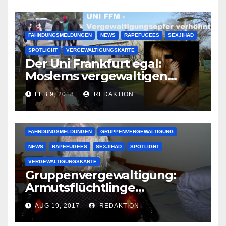
FAHNDUNGSMELDUNGEN
NEWS
RAPEFUGEES
SEXJIHAD
SPOTLIGHT
VERGEWALTIGUNGSKARTE
Der Uni Frankfurt egal:
Moslems vergewaltigen
deutsche Studentinnen auf
FEB 9, 2018
REDAKTION
Uni-Campus
FAHNDUNGSMELDUNGEN
GRUPPENVERGEWALTIGUNG
NEWS
RAPEFUGEES
SEXJIHAD
SPOTLIGHT
VERGEWALTIGUNGSKARTE
Gruppenvergewaltigung:
Armutsflüchtlinge
vergewaltigen bettlägerige
AUG 19, 2017
REDAKTION
Oma im Schlaf
krankenhausreif