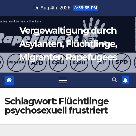
Zum
Di. Aug 4th, 2026
8:55:56 PM
Inhalt
springen
Vergewaltigung durch
Asylanten, Flüchtlinge,
Migranten Rapefugees
Schlagwort:
Flüchtlinge
psychosexuell frustriert