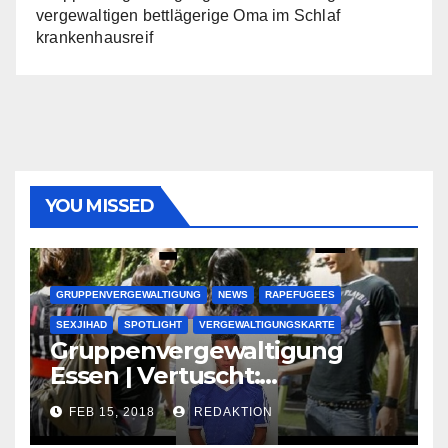
vergewaltigen bettlägerige Oma im Schlaf
krankenhausreif
YOU MISSED
GRUPPENVERGEWALTIGUNG
NEWS
RAPEFUGEES
SEXJIHAD
SPOTLIGHT
VERGEWALTIGUNGSKARTE
Gruppenvergewaltigung
Essen | Vertuscht:
Lauenburger Gang ist ein
FEB 15, 2018
REDAKTION
großer Muslimclan