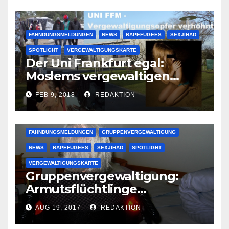
FAHNDUNGSMELDUNGEN
NEWS
RAPEFUGEES
SEXJIHAD
SPOTLIGHT
VERGEWALTIGUNGSKARTE
Der Uni Frankfurt egal:
Moslems vergewaltigen
deutsche Studentinnen auf
FEB 9, 2018
REDAKTION
Uni-Campus
FAHNDUNGSMELDUNGEN
GRUPPENVERGEWALTIGUNG
NEWS
RAPEFUGEES
SEXJIHAD
SPOTLIGHT
VERGEWALTIGUNGSKARTE
Gruppenvergewaltigung:
Armutsflüchtlinge
vergewaltigen bettlägerige
AUG 19, 2017
REDAKTION
Oma im Schlaf
krankenhausreif