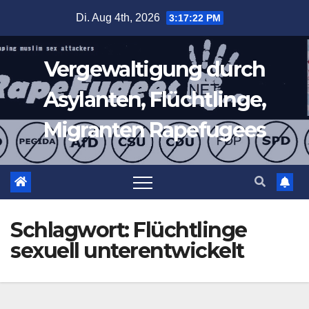
Zum
Di. Aug 4th, 2026
3:17:23 PM
Inhalt
springen
Vergewaltigung durch
Asylanten, Flüchtlinge,
Migranten Rapefugees
Schlagwort:
Flüchtlinge
sexuell unterentwickelt