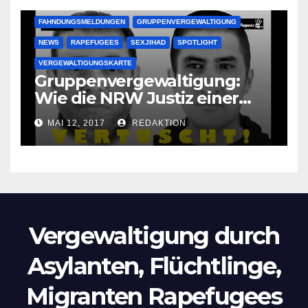
FAHNDUNGSMELDUNGEN
GRUPPENVERGEWALTIGUNG
NEWS
RAPEFUGEES
SEXJIHAD
SPOTLIGHT
VERGEWALTIGUNGSKARTE
Gruppenvergewaltigung:
Wie die NRW Justiz einer
Lokalzeitung verbietet diese
MAI 12, 2017
REDAKTION
Bilder zu veröffentlichen
Vergewaltigung durch
Asylanten, Flüchtlinge,
Migranten Rapefugees