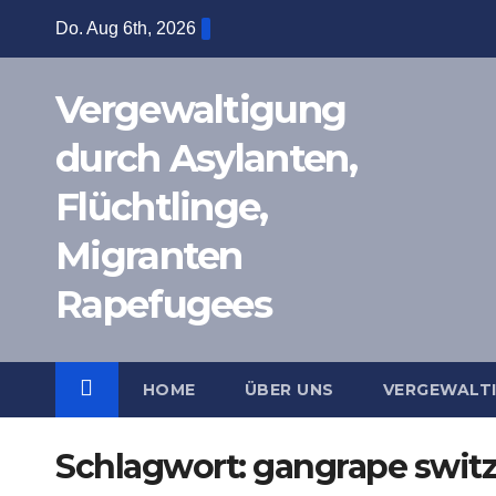
Zum
Do. Aug 6th, 2026
Inhalt
springen
Vergewaltigung
durch Asylanten,
Flüchtlinge,
Migranten
Rapefugees
HOME
ÜBER UNS
VERGEWALT
Schlagwort:
gangrape switz