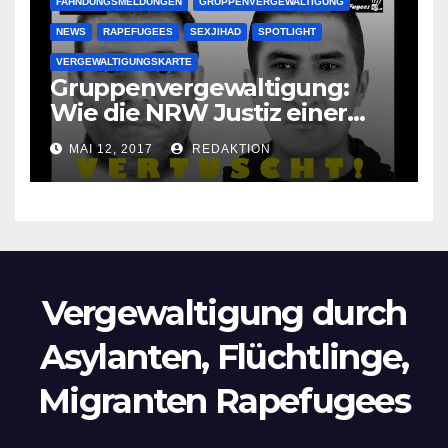
FAHNDUNGSMELDUNGEN
GRUPPENVERGEWALTIGUNG
NEWS
RAPEFUGEES
SEXJIHAD
SPOTLIGHT
VERGEWALTIGUNGSKARTE
Gruppenvergewaltigung:
Wie die NRW Justiz einer
Lokalzeitung verbietet diese
MAI 12, 2017
REDAKTION
Bilder zu veröffentlichen
Vergewaltigung durch
Asylanten, Flüchtlinge,
Migranten Rapefugees