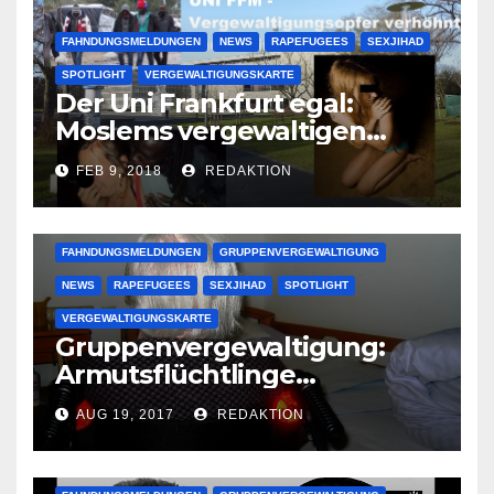
FAHNDUNGSMELDUNGEN
NEWS
RAPEFUGEES
SEXJIHAD
SPOTLIGHT
VERGEWALTIGUNGSKARTE
Der Uni Frankfurt egal:
Moslems vergewaltigen
deutsche Studentinnen auf
FEB 9, 2018
REDAKTION
Uni-Campus
FAHNDUNGSMELDUNGEN
GRUPPENVERGEWALTIGUNG
NEWS
RAPEFUGEES
SEXJIHAD
SPOTLIGHT
VERGEWALTIGUNGSKARTE
Gruppenvergewaltigung:
Armutsflüchtlinge
vergewaltigen bettlägerige
AUG 19, 2017
REDAKTION
Oma im Schlaf
krankenhausreif