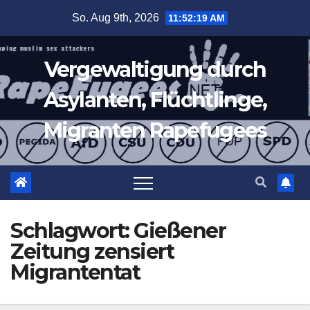
Zum
So. Aug 9th, 2026
11:52:20 AM
Inhalt
springen
Vergewaltigung durch
Asylanten, Flüchtlinge,
Migranten Rapefugees
Schlagwort:
Gießener
Zeitung zensiert
Migrantentat