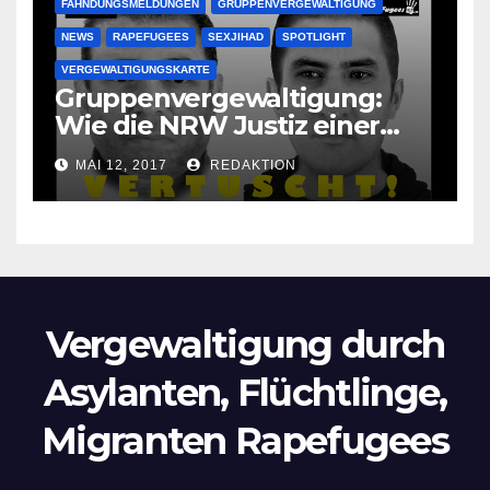
FAHNDUNGSMELDUNGEN
GRUPPENVERGEWALTIGUNG
NEWS
RAPEFUGEES
SEXJIHAD
SPOTLIGHT
VERGEWALTIGUNGSKARTE
Gruppenvergewaltigung:
Wie die NRW Justiz einer
Lokalzeitung verbietet diese
MAI 12, 2017
REDAKTION
Bilder zu veröffentlichen
Vergewaltigung durch
Asylanten, Flüchtlinge,
Migranten Rapefugees