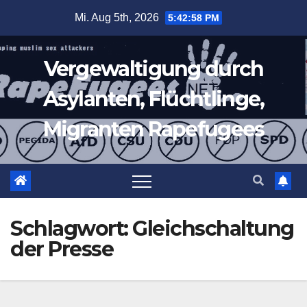
Zum
Mi. Aug 5th, 2026
5:42:58 PM
Inhalt
springen
Vergewaltigung durch
Asylanten, Flüchtlinge,
Migranten Rapefugees
Schlagwort:
Gleichschaltung
der Presse