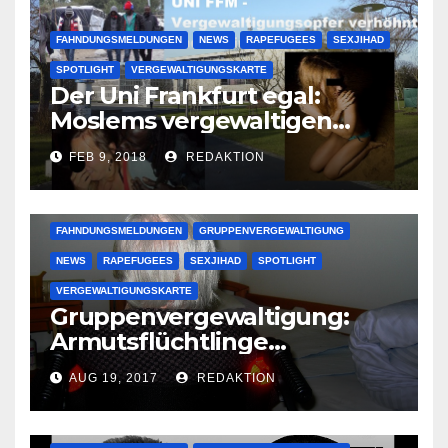
FAHNDUNGSMELDUNGEN
NEWS
RAPEFUGEES
SEXJIHAD
SPOTLIGHT
VERGEWALTIGUNGSKARTE
Der Uni Frankfurt egal:
Moslems vergewaltigen
deutsche Studentinnen auf
FEB 9, 2018
REDAKTION
Uni-Campus
FAHNDUNGSMELDUNGEN
GRUPPENVERGEWALTIGUNG
NEWS
RAPEFUGEES
SEXJIHAD
SPOTLIGHT
VERGEWALTIGUNGSKARTE
Gruppenvergewaltigung:
Armutsflüchtlinge
vergewaltigen bettlägerige
AUG 19, 2017
REDAKTION
Oma im Schlaf
krankenhausreif