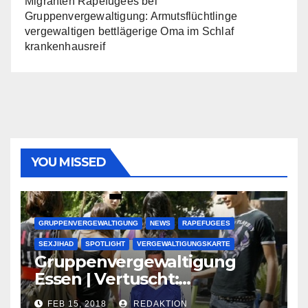
Migranten Rapefugees
bei
Gruppenvergewaltigung: Armutsflüchtlinge
vergewaltigen bettlägerige Oma im Schlaf
krankenhausreif
YOU MISSED
GRUPPENVERGEWALTIGUNG
NEWS
RAPEFUGEES
SEXJIHAD
SPOTLIGHT
VERGEWALTIGUNGSKARTE
Gruppenvergewaltigung
Essen | Vertuscht:
Lauenburger Gang ist ein
FEB 15, 2018
REDAKTION