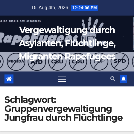
Zum
Di. Aug 4th, 2026
12:24:06 PM
Inhalt
springen
Vergewaltigung durch
Asylanten, Flüchtlinge,
Migranten Rapefugees
Schlagwort:
Gruppenvergewaltigung
Jungfrau durch Flüchtlinge