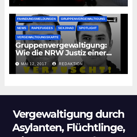
Oma im Schlaf
krankenhausreif
FAHNDUNGSMELDUNGEN
GRUPPENVERGEWALTIGUNG
NEWS
RAPEFUGEES
SEXJIHAD
SPOTLIGHT
VERGEWALTIGUNGSKARTE
Gruppenvergewaltigung:
Wie die NRW Justiz einer
Lokalzeitung verbietet diese
MAI 12, 2017
REDAKTION
Bilder zu veröffentlichen
Vergewaltigung durch
Asylanten, Flüchtlinge,