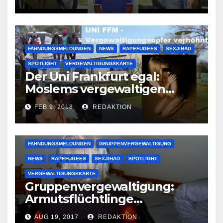
großer Muslimclan
FAHNDUNGSMELDUNGEN
NEWS
RAPEFUGEES
SEXJIHAD
SPOTLIGHT
VERGEWALTIGUNGSKARTE
Der Uni Frankfurt egal:
Moslems vergewaltigen
deutsche Studentinnen auf
FEB 9, 2018
REDAKTION
Uni-Campus
FAHNDUNGSMELDUNGEN
GRUPPENVERGEWALTIGUNG
NEWS
RAPEFUGEES
SEXJIHAD
SPOTLIGHT
VERGEWALTIGUNGSKARTE
Gruppenvergewaltigung:
Armutsflüchtlinge
vergewaltigen bettlägerige
AUG 19, 2017
REDAKTION