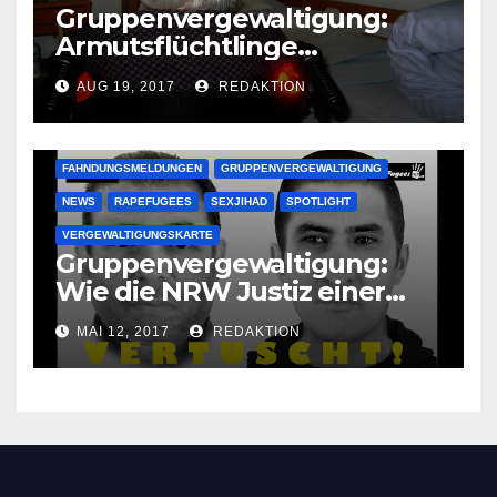
Gruppenvergewaltigung:
Armutsflüchtlinge
vergewaltigen bettlägerige
AUG 19, 2017
REDAKTION
Oma im Schlaf
krankenhausreif
FAHNDUNGSMELDUNGEN
GRUPPENVERGEWALTIGUNG
NEWS
RAPEFUGEES
SEXJIHAD
SPOTLIGHT
VERGEWALTIGUNGSKARTE
Gruppenvergewaltigung:
Wie die NRW Justiz einer
Lokalzeitung verbietet diese
MAI 12, 2017
REDAKTION
Bilder zu veröffentlichen