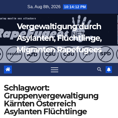
Zum
Sa. Aug 8th, 2026
10:14:13 PM
Inhalt
springen
Vergewaltigung durch
Asylanten, Flüchtlinge,
Migranten Rapefugees
Schlagwort:
Gruppenvergewaltigung
Kärnten Österreich
Asylanten Flüchtlinge