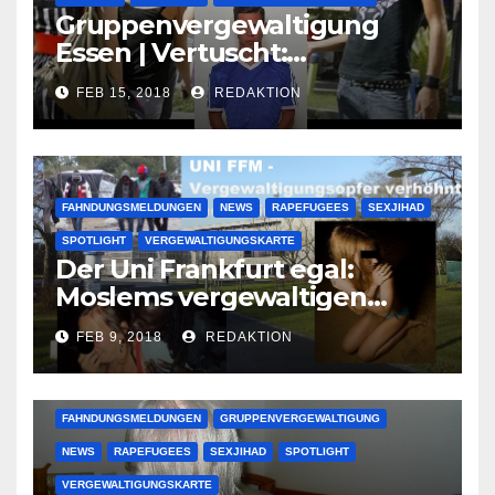
Gruppenvergewaltigung
Essen | Vertuscht:
Lauenburger Gang ist ein
FEB 15, 2018
REDAKTION
großer Muslimclan
FAHNDUNGSMELDUNGEN
NEWS
RAPEFUGEES
SEXJIHAD
SPOTLIGHT
VERGEWALTIGUNGSKARTE
Der Uni Frankfurt egal:
Moslems vergewaltigen
deutsche Studentinnen auf
FEB 9, 2018
REDAKTION
Uni-Campus
FAHNDUNGSMELDUNGEN
GRUPPENVERGEWALTIGUNG
NEWS
RAPEFUGEES
SEXJIHAD
SPOTLIGHT
VERGEWALTIGUNGSKARTE