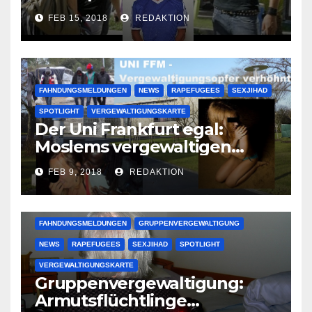
Lauenburger Gang ist ein
FEB 15, 2018
REDAKTION
großer Muslimclan
FAHNDUNGSMELDUNGEN
NEWS
RAPEFUGEES
SEXJIHAD
SPOTLIGHT
VERGEWALTIGUNGSKARTE
Der Uni Frankfurt egal:
Moslems vergewaltigen
deutsche Studentinnen auf
FEB 9, 2018
REDAKTION
Uni-Campus
FAHNDUNGSMELDUNGEN
GRUPPENVERGEWALTIGUNG
NEWS
RAPEFUGEES
SEXJIHAD
SPOTLIGHT
VERGEWALTIGUNGSKARTE
Gruppenvergewaltigung:
Armutsflüchtlinge