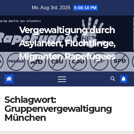
Zum
Mo. Aug 3rd, 2026
5:08:19 PM
Inhalt
springen
Vergewaltigung durch
Asylanten, Flüchtlinge,
Migranten Rapefugees
Schlagwort:
Gruppenvergewaltigung
München