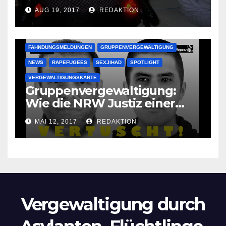
vergewaltigen bettlägerige
AUG 19, 2017
REDAKTION
Oma im Schlaf
krankenhausreif
FAHNDUNGSMELDUNGEN
GRUPPENVERGEWALTIGUNG
NEWS
RAPEFUGEES
SEXJIHAD
SPOTLIGHT
VERGEWALTIGUNGSKARTE
Gruppenvergewaltigung:
Wie die NRW Justiz einer
Lokalzeitung verbietet diese
MAI 12, 2017
REDAKTION
Bilder zu veröffentlichen
Vergewaltigung durch