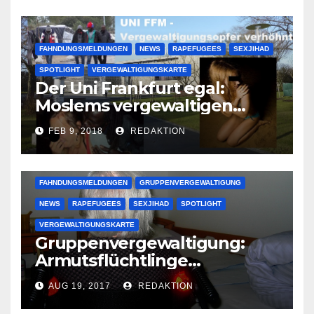
FAHNDUNGSMELDUNGEN
NEWS
RAPEFUGEES
SEXJIHAD
SPOTLIGHT
VERGEWALTIGUNGSKARTE
Der Uni Frankfurt egal:
Moslems vergewaltigen
deutsche Studentinnen auf
FEB 9, 2018
REDAKTION
Uni-Campus
FAHNDUNGSMELDUNGEN
GRUPPENVERGEWALTIGUNG
NEWS
RAPEFUGEES
SEXJIHAD
SPOTLIGHT
VERGEWALTIGUNGSKARTE
Gruppenvergewaltigung:
Armutsflüchtlinge
vergewaltigen bettlägerige
AUG 19, 2017
REDAKTION
Oma im Schlaf
krankenhausreif