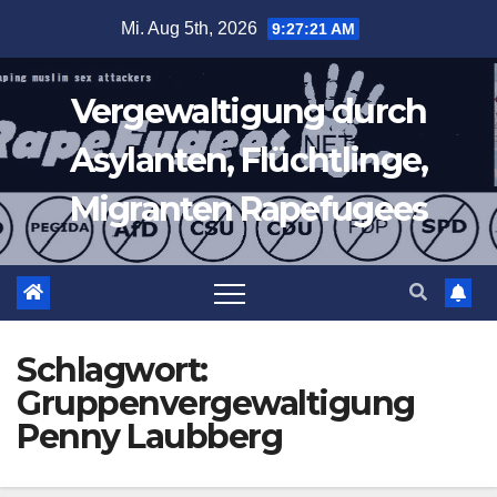
Zum
Mi. Aug 5th, 2026
9:27:22 AM
Inhalt
springen
Vergewaltigung durch
Asylanten, Flüchtlinge,
Migranten Rapefugees
Schlagwort:
Gruppenvergewaltigung
Penny Laubberg