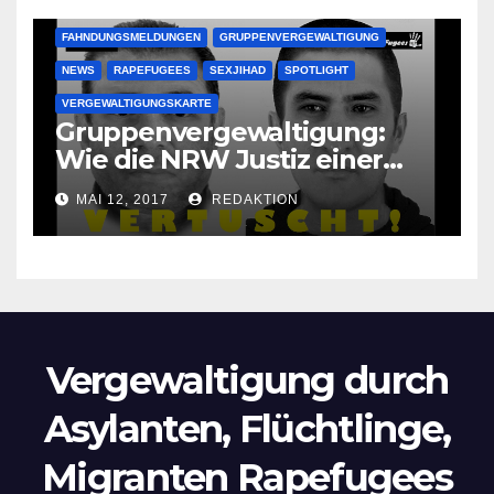
FAHNDUNGSMELDUNGEN
GRUPPENVERGEWALTIGUNG
NEWS
RAPEFUGEES
SEXJIHAD
SPOTLIGHT
VERGEWALTIGUNGSKARTE
Gruppenvergewaltigung:
Wie die NRW Justiz einer
Lokalzeitung verbietet diese
MAI 12, 2017
REDAKTION
Bilder zu veröffentlichen
Vergewaltigung durch
Asylanten, Flüchtlinge,
Migranten Rapefugees