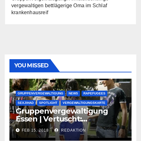
vergewaltigen bettlägerige Oma im Schlaf
krankenhausreif
YOU MISSED
GRUPPENVERGEWALTIGUNG
NEWS
RAPEFUGEES
SEXJIHAD
SPOTLIGHT
VERGEWALTIGUNGSKARTE
Gruppenvergewaltigung
Essen | Vertuscht:
Lauenburger Gang ist ein
FEB 15, 2018
REDAKTION
großer Muslimclan