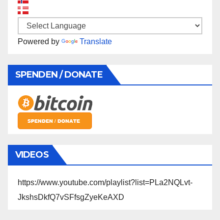
Powered by
Translate
SPENDEN / DONATE
VIDEOS
https://www.youtube.com/playlist?list=PLa2NQLvt-
JkshsDkfQ7vSFfsgZyeKeAXD