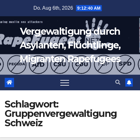
Zum
Do. Aug 6th, 2026
9:12:40 AM
Inhalt
springen
Vergewaltigung durch
Asylanten, Flüchtlinge,
Migranten Rapefugees
Schlagwort:
Gruppenvergewaltigung
Schweiz