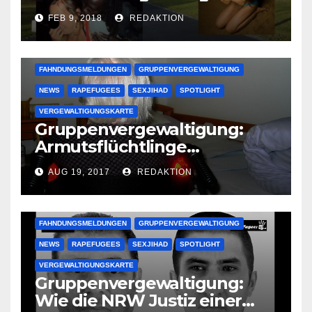
deutsche Studentinnen auf
FEB 9, 2018
REDAKTION
Uni-Campus
FAHNDUNGSMELDUNGEN
GRUPPENVERGEWALTIGUNG
NEWS
RAPEFUGEES
SEXJIHAD
SPOTLIGHT
VERGEWALTIGUNGSKARTE
Gruppenvergewaltigung:
Armutsflüchtlinge
vergewaltigen bettlägerige
AUG 19, 2017
REDAKTION
Oma im Schlaf
krankenhausreif
FAHNDUNGSMELDUNGEN
GRUPPENVERGEWALTIGUNG
NEWS
RAPEFUGEES
SEXJIHAD
SPOTLIGHT
VERGEWALTIGUNGSKARTE
Gruppenvergewaltigung:
Wie die NRW Justiz einer