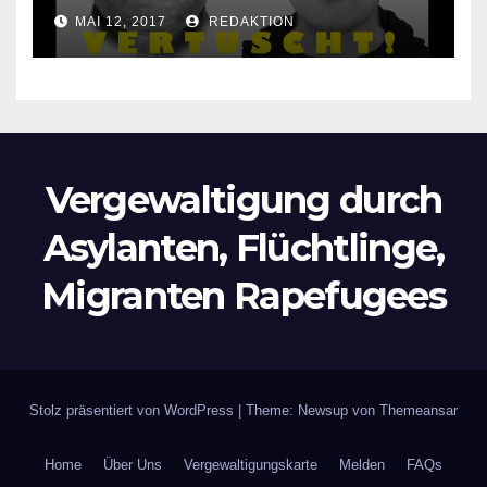
Lokalzeitung verbietet diese
MAI 12, 2017
REDAKTION
Bilder zu veröffentlichen
Vergewaltigung durch
Asylanten, Flüchtlinge,
Migranten Rapefugees
Stolz präsentiert von WordPress
|
Theme: Newsup von
Themeansar
Home
Über Uns
Vergewaltigungskarte
Melden
FAQs