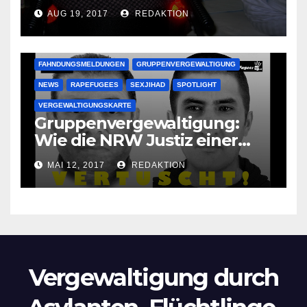
vergewaltigen bettlägerige
AUG 19, 2017
REDAKTION
Oma im Schlaf
krankenhausreif
FAHNDUNGSMELDUNGEN
GRUPPENVERGEWALTIGUNG
NEWS
RAPEFUGEES
SEXJIHAD
SPOTLIGHT
VERGEWALTIGUNGSKARTE
Gruppenvergewaltigung:
Wie die NRW Justiz einer
Lokalzeitung verbietet diese
MAI 12, 2017
REDAKTION
Bilder zu veröffentlichen
Vergewaltigung durch