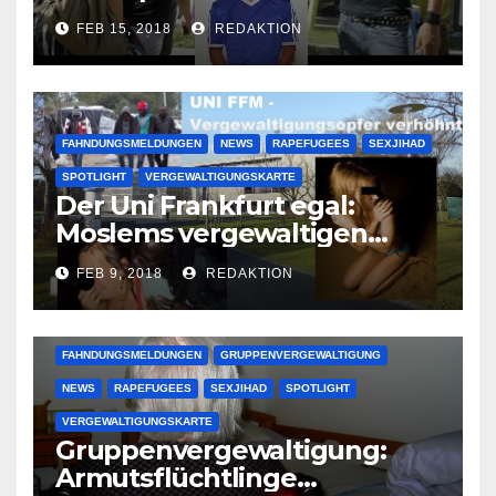
Lauenburger Gang ist ein
FEB 15, 2018
REDAKTION
großer Muslimclan
FAHNDUNGSMELDUNGEN
NEWS
RAPEFUGEES
SEXJIHAD
SPOTLIGHT
VERGEWALTIGUNGSKARTE
Der Uni Frankfurt egal:
Moslems vergewaltigen
deutsche Studentinnen auf
FEB 9, 2018
REDAKTION
Uni-Campus
FAHNDUNGSMELDUNGEN
GRUPPENVERGEWALTIGUNG
NEWS
RAPEFUGEES
SEXJIHAD
SPOTLIGHT
VERGEWALTIGUNGSKARTE
Gruppenvergewaltigung:
Armutsflüchtlinge