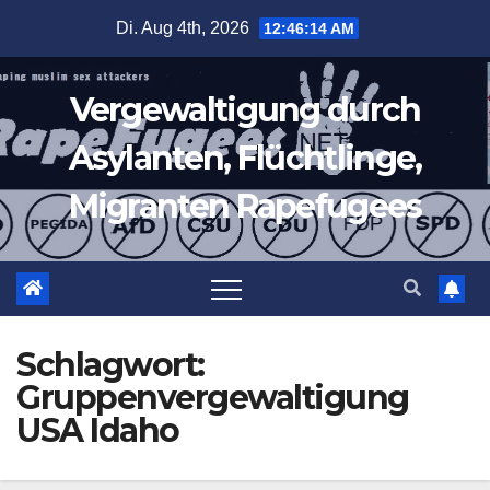
Zum
Di. Aug 4th, 2026
12:46:15 AM
Inhalt
springen
Vergewaltigung durch
Asylanten, Flüchtlinge,
Migranten Rapefugees
Schlagwort:
Gruppenvergewaltigung
USA Idaho