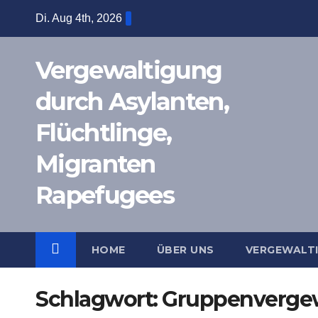
Zum
Di. Aug 4th, 2026
Inhalt
springen
Vergewaltigung
durch Asylanten,
Flüchtlinge,
Migranten
Rapefugees
HOME
ÜBER UNS
VERGEWALT
Schlagwort:
Gruppenvergew