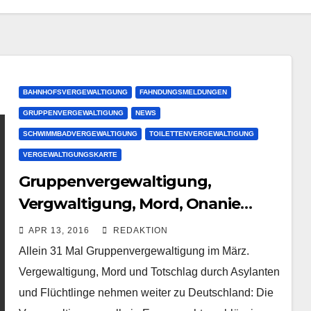
BAHNHOFSVERGEWALTIGUNG
FAHNDUNGSMELDUNGEN
GRUPPENVERGEWALTIGUNG
NEWS
SCHWIMMBADVERGEWALTIGUNG
TOILETTENVERGEWALTIGUNG
VERGEWALTIGUNGSKARTE
Gruppenvergewaltigung,
Vergwaltigung, Mord, Onanie
durch Asylanten | März dramatisch
APR 13, 2016
REDAKTION
Allein 31 Mal Gruppenvergewaltigung im März.
Vergewaltigung, Mord und Totschlag durch Asylanten
und Flüchtlinge nehmen weiter zu Deutschland: Die