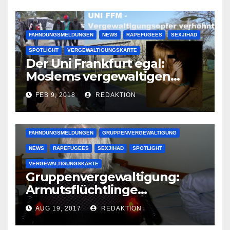
FAHNDUNGSMELDUNGEN
NEWS
RAPEFUGEES
SEXJIHAD
SPOTLIGHT
VERGEWALTIGUNGSKARTE
Der Uni Frankfurt egal:
Moslems vergewaltigen
deutsche Studentinnen auf
FEB 9, 2018
REDAKTION
Uni-Campus
FAHNDUNGSMELDUNGEN
GRUPPENVERGEWALTIGUNG
NEWS
RAPEFUGEES
SEXJIHAD
SPOTLIGHT
VERGEWALTIGUNGSKARTE
Gruppenvergewaltigung:
Armutsflüchtlinge
vergewaltigen bettlägerige
AUG 19, 2017
REDAKTION
Oma im Schlaf
krankenhausreif