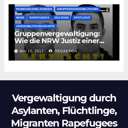
FAHNDUNGSMELDUNGEN
GRUPPENVERGEWALTIGUNG
NEWS
RAPEFUGEES
SEXJIHAD
SPOTLIGHT
VERGEWALTIGUNGSKARTE
Gruppenvergewaltigung:
Wie die NRW Justiz einer
Lokalzeitung verbietet diese
MAI 12, 2017
REDAKTION
Bilder zu veröffentlichen
Vergewaltigung durch
Asylanten, Flüchtlinge,
Migranten Rapefugees