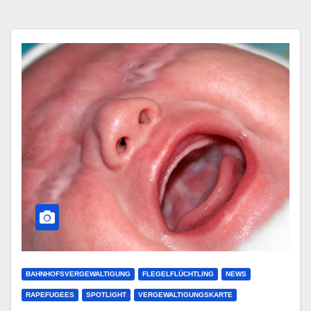
BAHNHOFSVERGEWALTIGUNG
FLEGELFLÜCHTLING
NEWS
RAPEFUGEES
SPOTLIGHT
VERGEWALTIGUNGSKARTE