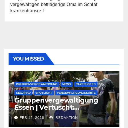
vergewaltigen bettlägerige Oma im Schlaf
krankenhausreif
YOU MISSED
GRUPPENVERGEWALTIGUNG
NEWS
RAPEFUGEES
SEXJIHAD
SPOTLIGHT
VERGEWALTIGUNGSKARTE
Gruppenvergewaltigung
Essen | Vertuscht:
Lauenburger Gang ist ein
FEB 15, 2018
REDAKTION
großer Muslimclan