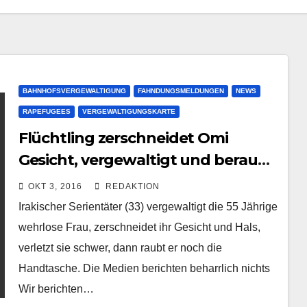
BAHNHOFSVERGEWALTIGUNG
FAHNDUNGSMELDUNGEN
NEWS
RAPEFUGEES
VERGEWALTIGUNGSKARTE
Flüchtling zerschneidet Omi
Gesicht, vergewaltigt und beraubt
sie – die Medien schweigen |
OKT 3, 2016
REDAKTION
Heilbronn
Irakischer Serientäter (33) vergewaltigt die 55 Jährige
wehrlose Frau, zerschneidet ihr Gesicht und Hals,
verletzt sie schwer, dann raubt er noch die
Handtasche. Die Medien berichten beharrlich nichts
Wir berichten…