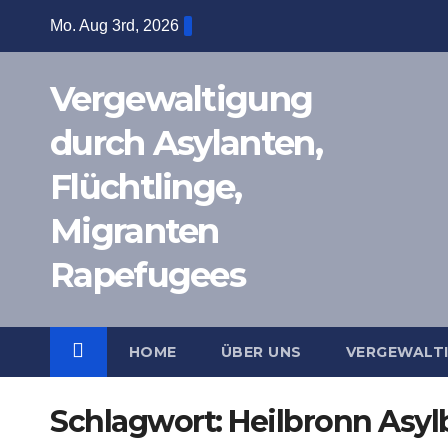
Zum
Mo. Aug 3rd, 2026
Inhalt
springen
Vergewaltigung
durch Asylanten,
Flüchtlinge,
Migranten
Rapefugees
HOME
ÜBER UNS
VERGEWALT
Schlagwort:
Heilbronn Asyl