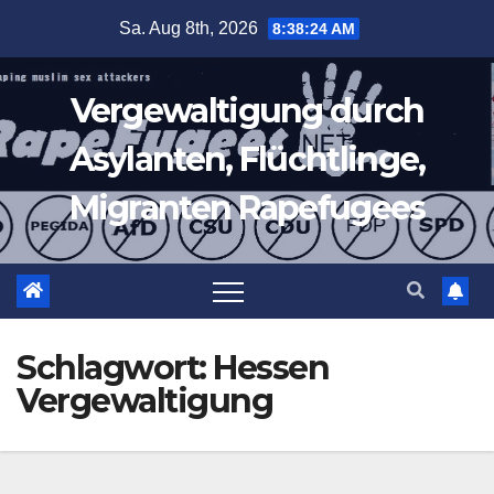
Zum
Sa. Aug 8th, 2026
8:38:25 AM
Inhalt
springen
Vergewaltigung durch
Asylanten, Flüchtlinge,
Migranten Rapefugees
Schlagwort:
Hessen
Vergewaltigung