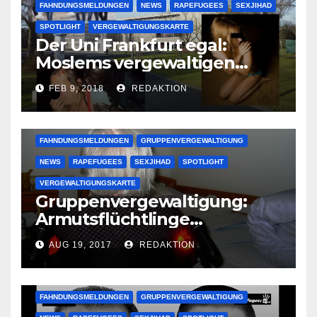
FAHNDUNGSMELDUNGEN
NEWS
RAPEFUGEES
SEXJIHAD
SPOTLIGHT
VERGEWALTIGUNGSKARTE
Der Uni Frankfurt egal:
Moslems vergewaltigen
deutsche Studentinnen auf
FEB 9, 2018
REDAKTION
Uni-Campus
FAHNDUNGSMELDUNGEN
GRUPPENVERGEWALTIGUNG
NEWS
RAPEFUGEES
SEXJIHAD
SPOTLIGHT
VERGEWALTIGUNGSKARTE
Gruppenvergewaltigung:
Armutsflüchtlinge
vergewaltigen bettlägerige
AUG 19, 2017
REDAKTION
Oma im Schlaf
krankenhausreif
FAHNDUNGSMELDUNGEN
GRUPPENVERGEWALTIGUNG