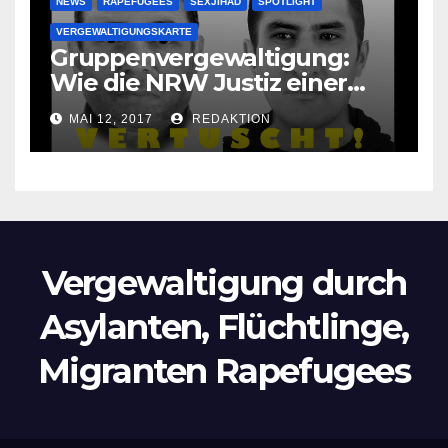
NEWS
RAPEFUGEES
SEXJIHAD
SPOTLIGHT
VERGEWALTIGUNGSKARTE
Gruppenvergewaltigung:
Wie die NRW Justiz einer
Lokalzeitung verbietet diese
MAI 12, 2017
REDAKTION
Bilder zu veröffentlichen
Vergewaltigung durch
Asylanten, Flüchtlinge,
Migranten Rapefugees