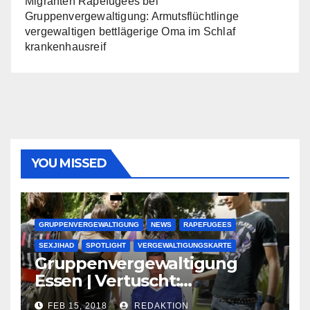
Migranten Rapefugees
bei
Gruppenvergewaltigung: Armutsflüchtlinge
vergewaltigen bettlägerige Oma im Schlaf
krankenhausreif
YOU MISSED
GRUPPENVERGEWALTIGUNG
NEWS
RAPEFUGEES
SEXJIHAD
SPOTLIGHT
VERGEWALTIGUNGSKARTE
Gruppenvergewaltigung
Essen | Vertuscht:
Lauenburger Gang ist ein
FEB 15, 2018
REDAKTION