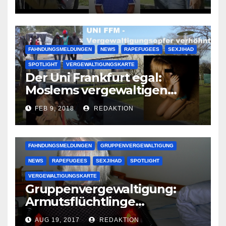
großer Muslimclan
FAHNDUNGSMELDUNGEN
NEWS
RAPEFUGEES
SEXJIHAD
SPOTLIGHT
VERGEWALTIGUNGSKARTE
Der Uni Frankfurt egal:
Moslems vergewaltigen
deutsche Studentinnen auf
FEB 9, 2018
REDAKTION
Uni-Campus
FAHNDUNGSMELDUNGEN
GRUPPENVERGEWALTIGUNG
NEWS
RAPEFUGEES
SEXJIHAD
SPOTLIGHT
VERGEWALTIGUNGSKARTE
Gruppenvergewaltigung:
Armutsflüchtlinge
vergewaltigen bettlägerige
AUG 19, 2017
REDAKTION