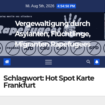
Zum
Mi. Aug 5th, 2026
4:54:50 PM
Inhalt
springen
Vergewaltigung durch
Asylanten, Flüchtlinge,
Migranten Rapefugees
Schlagwort:
Hot Spot Karte
Frankfurt