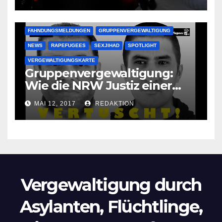
Oma im Schlaf
krankenhausreif
FAHNDUNGSMELDUNGEN
GRUPPENVERGEWALTIGUNG
NEWS
RAPEFUGEES
SEXJIHAD
SPOTLIGHT
VERGEWALTIGUNGSKARTE
Gruppenvergewaltigung:
Wie die NRW Justiz einer
Lokalzeitung verbietet diese
MAI 12, 2017
REDAKTION
Bilder zu veröffentlichen
Vergewaltigung durch
Asylanten, Flüchtlinge,