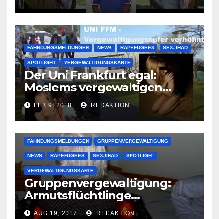
großer Muslimclan
FAHNDUNGSMELDUNGEN
NEWS
RAPEFUGEES
SEXJIHAD
SPOTLIGHT
VERGEWALTIGUNGSKARTE
Der Uni Frankfurt egal:
Moslems vergewaltigen
deutsche Studentinnen auf
FEB 9, 2018
REDAKTION
Uni-Campus
FAHNDUNGSMELDUNGEN
GRUPPENVERGEWALTIGUNG
NEWS
RAPEFUGEES
SEXJIHAD
SPOTLIGHT
VERGEWALTIGUNGSKARTE
Gruppenvergewaltigung:
Armutsflüchtlinge
vergewaltigen bettlägerige
AUG 19, 2017
REDAKTION