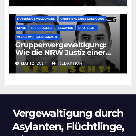
Oma im Schlaf
krankenhausreif
FAHNDUNGSMELDUNGEN
GRUPPENVERGEWALTIGUNG
NEWS
RAPEFUGEES
SEXJIHAD
SPOTLIGHT
VERGEWALTIGUNGSKARTE
Gruppenvergewaltigung:
Wie die NRW Justiz einer
Lokalzeitung verbietet diese
MAI 12, 2017
REDAKTION
Bilder zu veröffentlichen
Vergewaltigung durch
Asylanten, Flüchtlinge,