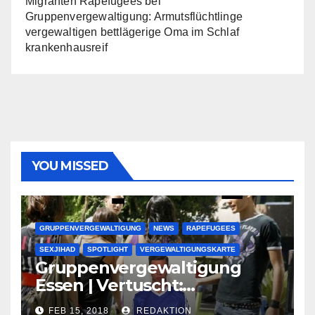
Migranten Rapefugees
bei
Gruppenvergewaltigung: Armutsflüchtlinge
vergewaltigen bettlägerige Oma im Schlaf
krankenhausreif
YOU MISSED
GRUPPENVERGEWALTIGUNG
NEWS
RAPEFUGEES
SEXJIHAD
SPOTLIGHT
VERGEWALTIGUNGSKARTE
Gruppenvergewaltigung
Essen | Vertuscht:
Lauenburger Gang ist ein
FEB 15, 2018
REDAKTION