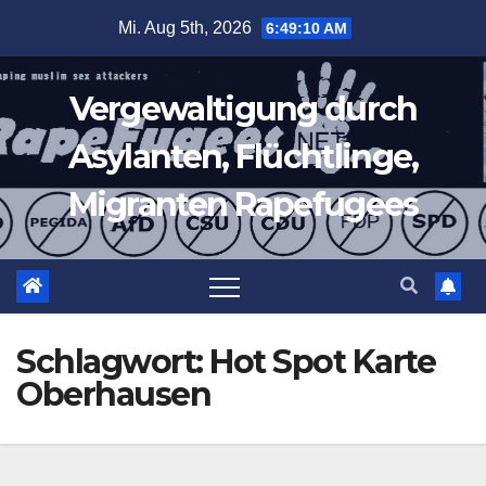
Zum
Mi. Aug 5th, 2026
6:49:10 AM
Inhalt
springen
Vergewaltigung durch
Asylanten, Flüchtlinge,
Migranten Rapefugees
Schlagwort:
Hot Spot Karte
Oberhausen