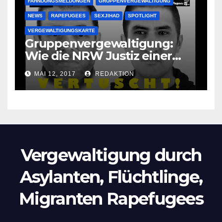
FAHNDUNGSMELDUNGEN
GRUPPENVERGEWALTIGUNG
NEWS
RAPEFUGEES
SEXJIHAD
SPOTLIGHT
VERGEWALTIGUNGSKARTE
Gruppenvergewaltigung:
Wie die NRW Justiz einer
Lokalzeitung verbietet diese
MAI 12, 2017
REDAKTION
Bilder zu veröffentlichen
Vergewaltigung durch
Asylanten, Flüchtlinge,
Migranten Rapefugees