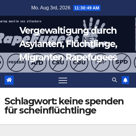
Zum
Mo. Aug 3rd, 2026
11:30:49 AM
Inhalt
springen
Vergewaltigung durch
Asylanten, Flüchtlinge,
Migranten Rapefugees
Schlagwort:
keine spenden
für scheinflüchtlinge