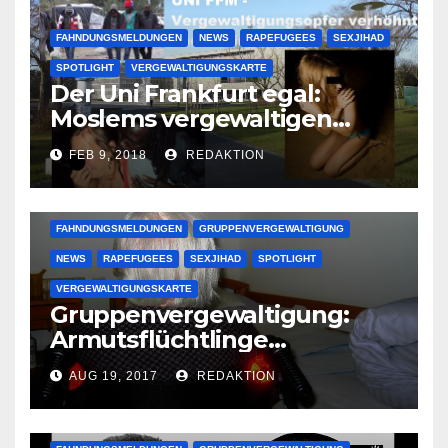
FAHNDUNGSMELDUNGEN
NEWS
RAPEFUGEES
SEXJIHAD
SPOTLIGHT
VERGEWALTIGUNGSKARTE
Der Uni Frankfurt egal:
Moslems vergewaltigen
deutsche Studentinnen auf
FEB 9, 2018
REDAKTION
Uni-Campus
FAHNDUNGSMELDUNGEN
GRUPPENVERGEWALTIGUNG
NEWS
RAPEFUGEES
SEXJIHAD
SPOTLIGHT
VERGEWALTIGUNGSKARTE
Gruppenvergewaltigung:
Armutsflüchtlinge
vergewaltigen bettlägerige
AUG 19, 2017
REDAKTION
Oma im Schlaf
krankenhausreif