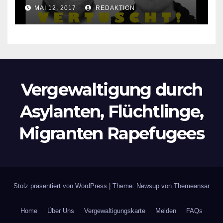
Lokalzeitung verbietet diese
MAI 12, 2017
REDAKTION
Bilder zu veröffentlichen
Vergewaltigung durch
Asylanten, Flüchtlinge,
Migranten Rapefugees
Stolz präsentiert von WordPress
|
Theme: Newsup von
Themeansar
Home
Über Uns
Vergewaltigungskarte
Melden
FAQs