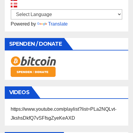
Powered by
Translate
SPENDEN / DONATE
VIDEOS
https://www.youtube.com/playlist?list=PLa2NQLvt-
JkshsDkfQ7vSFfsgZyeKeAXD