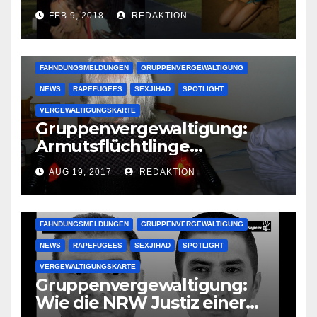
deutsche Studentinnen auf
FEB 9, 2018
REDAKTION
Uni-Campus
FAHNDUNGSMELDUNGEN
GRUPPENVERGEWALTIGUNG
NEWS
RAPEFUGEES
SEXJIHAD
SPOTLIGHT
VERGEWALTIGUNGSKARTE
Gruppenvergewaltigung:
Armutsflüchtlinge
vergewaltigen bettlägerige
AUG 19, 2017
REDAKTION
Oma im Schlaf
krankenhausreif
FAHNDUNGSMELDUNGEN
GRUPPENVERGEWALTIGUNG
NEWS
RAPEFUGEES
SEXJIHAD
SPOTLIGHT
VERGEWALTIGUNGSKARTE
Gruppenvergewaltigung:
Wie die NRW Justiz einer