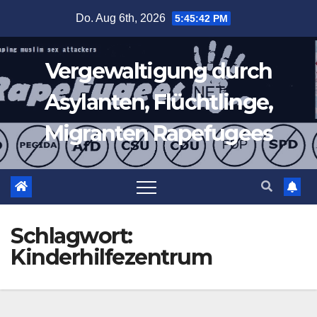
Zum
Do. Aug 6th, 2026
5:45:43 PM
Inhalt
springen
Vergewaltigung durch
Asylanten, Flüchtlinge,
Migranten Rapefugees
Schlagwort:
Kinderhilfezentrum