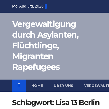
Zum
Mo. Aug 3rd, 2026
Inhalt
springen
Vergewaltigung
durch Asylanten,
Flüchtlinge,
Migranten
Rapefugees
HOME
ÜBER UNS
VERGEWALT
Schlagwort:
Lisa 13 Berlin