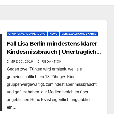
GRUPPENVERGEWALTIGUNG
NEWS
VERGEWALTIGUNGSKARTE
Fall Lisa Berlin mindestens klarer
Kindesmissbrauch | Unerträgliche
Berichterstattung und
MRZ 27, 2016
REDAKTION
Vertuschung
Gegen zwei Türken wird ermittelt, weil sie
gemeinschaftlich ein 13 Jähriges Kind
gruppenvergewaltigt, zumindest aber missbraucht
und gefilmt haben, die Medien berichten über
angeblichen Hoax Es ist eigentlich unglaublich,
ein…