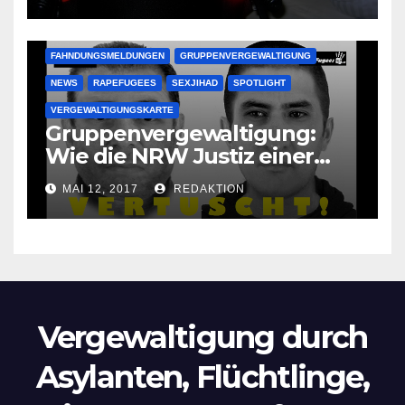
Oma im Schlaf
krankenhausreif
FAHNDUNGSMELDUNGEN
GRUPPENVERGEWALTIGUNG
NEWS
RAPEFUGEES
SEXJIHAD
SPOTLIGHT
VERGEWALTIGUNGSKARTE
Gruppenvergewaltigung:
Wie die NRW Justiz einer
Lokalzeitung verbietet diese
MAI 12, 2017
REDAKTION
Bilder zu veröffentlichen
Vergewaltigung durch
Asylanten, Flüchtlinge,