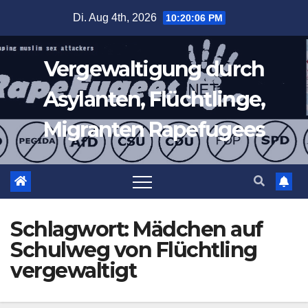
Zum
Di. Aug 4th, 2026
10:20:06 PM
Inhalt
springen
Vergewaltigung durch
Asylanten, Flüchtlinge,
Migranten Rapefugees
Schlagwort:
Mädchen auf
Schulweg von Flüchtling
vergewaltigt