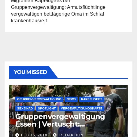
Migranten Rapefugees
bei
Gruppenvergewaltigung: Armutsflüchtlinge
vergewaltigen bettlägerige Oma im Schlaf
krankenhausreif
YOU MISSED
GRUPPENVERGEWALTIGUNG
NEWS
RAPEFUGEES
SEXJIHAD
SPOTLIGHT
VERGEWALTIGUNGSKARTE
Gruppenvergewaltigung
Essen | Vertuscht:
Lauenburger Gang ist ein
FEB 15, 2018
REDAKTION