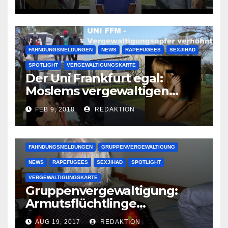
großer Muslimclan
FAHNDUNGSMELDUNGEN
NEWS
RAPEFUGEES
SEXJIHAD
SPOTLIGHT
VERGEWALTIGUNGSKARTE
Der Uni Frankfurt egal:
Moslems vergewaltigen
deutsche Studentinnen auf
FEB 9, 2018
REDAKTION
Uni-Campus
FAHNDUNGSMELDUNGEN
GRUPPENVERGEWALTIGUNG
NEWS
RAPEFUGEES
SEXJIHAD
SPOTLIGHT
VERGEWALTIGUNGSKARTE
Gruppenvergewaltigung:
Armutsflüchtlinge
vergewaltigen bettlägerige
AUG 19, 2017
REDAKTION