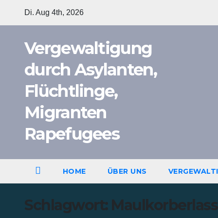
Zum
Di. Aug 4th, 2026
Inhalt
springen
Vergewaltigung
durch Asylanten,
Flüchtlinge,
Migranten
Rapefugees
HOME
ÜBER UNS
VERGEWALT
Schlagwort:
Maulkorberlass