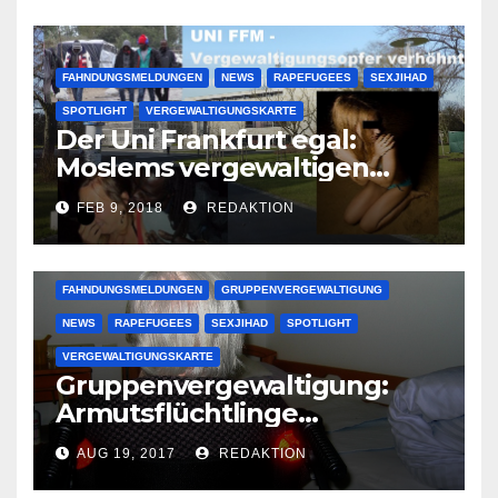
FAHNDUNGSMELDUNGEN
NEWS
RAPEFUGEES
SEXJIHAD
SPOTLIGHT
VERGEWALTIGUNGSKARTE
Der Uni Frankfurt egal:
Moslems vergewaltigen
deutsche Studentinnen auf
FEB 9, 2018
REDAKTION
Uni-Campus
FAHNDUNGSMELDUNGEN
GRUPPENVERGEWALTIGUNG
NEWS
RAPEFUGEES
SEXJIHAD
SPOTLIGHT
VERGEWALTIGUNGSKARTE
Gruppenvergewaltigung:
Armutsflüchtlinge
vergewaltigen bettlägerige
AUG 19, 2017
REDAKTION
Oma im Schlaf
krankenhausreif