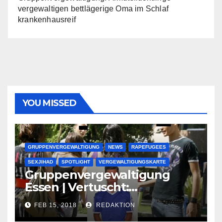
vergewaltigen bettlägerige Oma im Schlaf
krankenhausreif
YOU MISSED
GRUPPENVERGEWALTIGUNG
NEWS
RAPEFUGEES
SEXJIHAD
SPOTLIGHT
VERGEWALTIGUNGSKARTE
Gruppenvergewaltigung
Essen | Vertuscht:
Lauenburger Gang ist ein
FEB 15, 2018
REDAKTION
großer Muslimclan