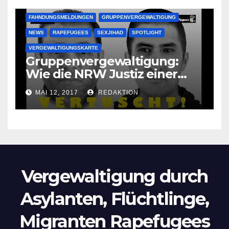
FAHNDUNGSMELDUNGEN
GRUPPENVERGEWALTIGUNG
NEWS
RAPEFUGEES
SEXJIHAD
SPOTLIGHT
VERGEWALTIGUNGSKARTE
Gruppenvergewaltigung:
Wie die NRW Justiz einer
Lokalzeitung verbietet diese
MAI 12, 2017
REDAKTION
Bilder zu veröffentlichen
Vergewaltigung durch
Asylanten, Flüchtlinge,
Migranten Rapefugees