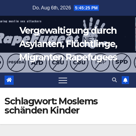
Zum
Do. Aug 6th, 2026
5:45:26 PM
Inhalt
springen
Vergewaltigung durch
Asylanten, Flüchtlinge,
Migranten Rapefugees
Schlagwort:
Moslems
schänden Kinder