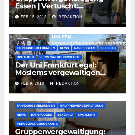
Essen | Vertuscht:
Lauenburger Gang ist ein
FEB 15, 2018
REDAKTION
großer Muslimclan
FAHNDUNGSMELDUNGEN
NEWS
RAPEFUGEES
SEXJIHAD
SPOTLIGHT
VERGEWALTIGUNGSKARTE
Der Uni Frankfurt egal:
Moslems vergewaltigen
deutsche Studentinnen auf
FEB 9, 2018
REDAKTION
Uni-Campus
FAHNDUNGSMELDUNGEN
GRUPPENVERGEWALTIGUNG
NEWS
RAPEFUGEES
SEXJIHAD
SPOTLIGHT
VERGEWALTIGUNGSKARTE
Gruppenvergewaltigung: