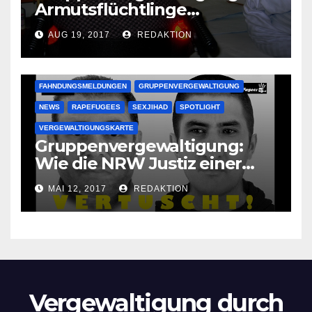
Armutsflüchtlinge
vergewaltigen bettlägerige
AUG 19, 2017
REDAKTION
Oma im Schlaf
krankenhausreif
FAHNDUNGSMELDUNGEN
GRUPPENVERGEWALTIGUNG
NEWS
RAPEFUGEES
SEXJIHAD
SPOTLIGHT
VERGEWALTIGUNGSKARTE
Gruppenvergewaltigung:
Wie die NRW Justiz einer
Lokalzeitung verbietet diese
MAI 12, 2017
REDAKTION
Bilder zu veröffentlichen
Vergewaltigung durch