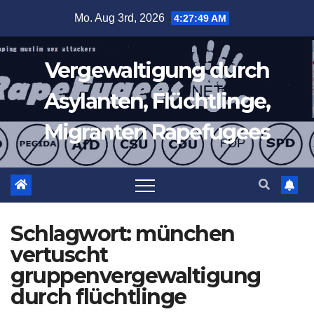
Zum
Mo. Aug 3rd, 2026
4:27:50 AM
Inhalt
springen
Vergewaltigung durch
Asylanten, Flüchtlinge,
Migranten Rapefugees
Schlagwort:
münchen
vertuscht
gruppenvergewaltigung
durch flüchtlinge