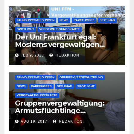
FAHNDUNGSMELDUNGEN
NEWS
RAPEFUGEES
SEXJIHAD
SPOTLIGHT
VERGEWALTIGUNGSKARTE
Der Uni Frankfurt egal:
Moslems vergewaltigen
deutsche Studentinnen auf
FEB 9, 2018
REDAKTION
Uni-Campus
FAHNDUNGSMELDUNGEN
GRUPPENVERGEWALTIGUNG
NEWS
RAPEFUGEES
SEXJIHAD
SPOTLIGHT
VERGEWALTIGUNGSKARTE
Gruppenvergewaltigung:
Armutsflüchtlinge
vergewaltigen bettlägerige
AUG 19, 2017
REDAKTION
Oma im Schlaf
krankenhausreif