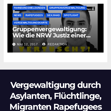
FAHNDUNGSMELDUNGEN
GRUPPENVERGEWALTIGUNG
NEWS
RAPEFUGEES
SEXJIHAD
SPOTLIGHT
VERGEWALTIGUNGSKARTE
Gruppenvergewaltigung:
Wie die NRW Justiz einer
Lokalzeitung verbietet diese
MAI 12, 2017
REDAKTION
Bilder zu veröffentlichen
Vergewaltigung durch
Asylanten, Flüchtlinge,
Migranten Rapefugees