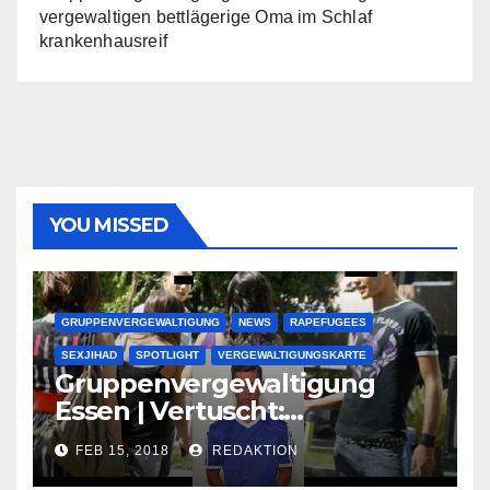
vergewaltigen bettlägerige Oma im Schlaf
krankenhausreif
YOU MISSED
GRUPPENVERGEWALTIGUNG
NEWS
RAPEFUGEES
SEXJIHAD
SPOTLIGHT
VERGEWALTIGUNGSKARTE
Gruppenvergewaltigung
Essen | Vertuscht:
Lauenburger Gang ist ein
FEB 15, 2018
REDAKTION
großer Muslimclan