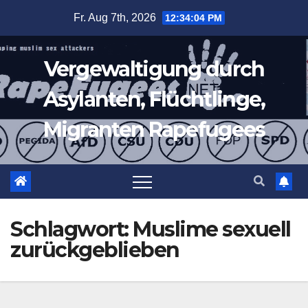
Zum
Fr. Aug 7th, 2026
12:34:05 PM
Inhalt
springen
Vergewaltigung durch
Asylanten, Flüchtlinge,
Migranten Rapefugees
Schlagwort:
Muslime sexuell
zurückgeblieben