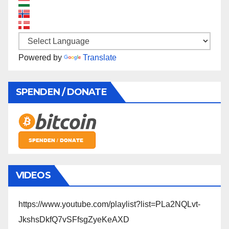
Powered by
Translate
SPENDEN / DONATE
VIDEOS
https://www.youtube.com/playlist?list=PLa2NQLvt-
JkshsDkfQ7vSFfsgZyeKeAXD