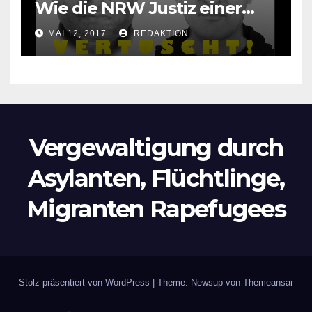
Wie die NRW Justiz einer
Lokalzeitung verbietet diese
MAI 12, 2017
REDAKTION
Bilder zu veröffentlichen
Vergewaltigung durch
Asylanten, Flüchtlinge,
Migranten Rapefugees
Stolz präsentiert von WordPress
|
Theme: Newsup von
Themeansar