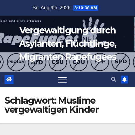
Zum
So. Aug 9th, 2026
3:10:36 AM
Inhalt
springen
Vergewaltigung durch
Asylanten, Flüchtlinge,
Migranten Rapefugees
Schlagwort:
Muslime
vergewaltigen Kinder