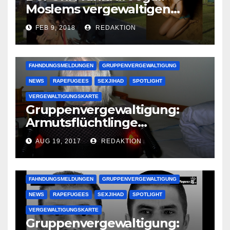
Moslems vergewaltigen
deutsche Studentinnen auf
FEB 9, 2018
REDAKTION
Uni-Campus
FAHNDUNGSMELDUNGEN
GRUPPENVERGEWALTIGUNG
NEWS
RAPEFUGEES
SEXJIHAD
SPOTLIGHT
VERGEWALTIGUNGSKARTE
Gruppenvergewaltigung:
Armutsflüchtlinge
vergewaltigen bettlägerige
AUG 19, 2017
REDAKTION
Oma im Schlaf
krankenhausreif
FAHNDUNGSMELDUNGEN
GRUPPENVERGEWALTIGUNG
NEWS
RAPEFUGEES
SEXJIHAD
SPOTLIGHT
VERGEWALTIGUNGSKARTE
Gruppenvergewaltigung: