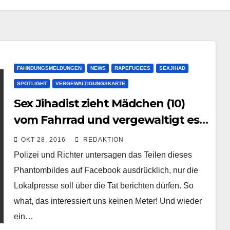
FAHNDUNGSMELDUNGEN
NEWS
RAPEFUGEES
SEXJIHAD
SPOTLIGHT
VERGEWALTIGUNGSKARTE
Sex Jihadist zieht Mädchen (10)
vom Fahrrad und vergewaltigt es
im Gebüsch brutal | Leipzig
OKT 28, 2016
REDAKTION
Polizei und Richter untersagen das Teilen dieses
Phantombildes auf Facebook ausdrücklich, nur die
Lokalpresse soll über die Tat berichten dürfen. So
what, das interessiert uns keinen Meter! Und wieder
ein…