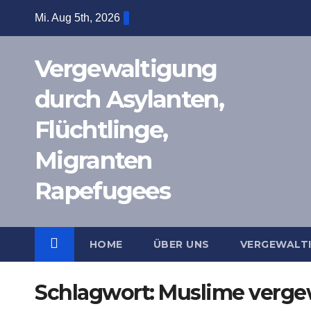
Zum
Mi. Aug 5th, 2026
Inhalt
springen
Vergewaltigung
durch Asylanten,
Flüchtlinge,
Migranten
Rapefugees
HOME
ÜBER UNS
VERGEWALT
Schlagwort:
Muslime vergew