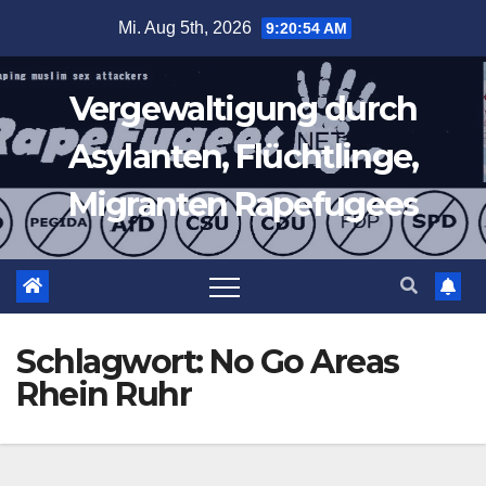
Zum
Mi. Aug 5th, 2026
9:20:54 AM
Inhalt
springen
Vergewaltigung durch
Asylanten, Flüchtlinge,
Migranten Rapefugees
Schlagwort:
No Go Areas
Rhein Ruhr