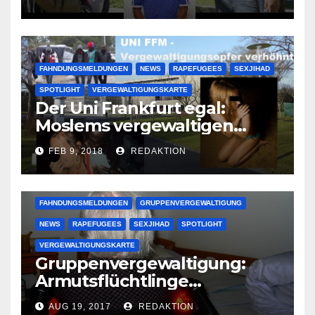
großer Muslimclan
FAHNDUNGSMELDUNGEN
NEWS
RAPEFUGEES
SEXJIHAD
SPOTLIGHT
VERGEWALTIGUNGSKARTE
Der Uni Frankfurt egal:
Moslems vergewaltigen
deutsche Studentinnen auf
FEB 9, 2018
REDAKTION
Uni-Campus
FAHNDUNGSMELDUNGEN
GRUPPENVERGEWALTIGUNG
NEWS
RAPEFUGEES
SEXJIHAD
SPOTLIGHT
VERGEWALTIGUNGSKARTE
Gruppenvergewaltigung:
Armutsflüchtlinge
vergewaltigen bettlägerige
AUG 19, 2017
REDAKTION