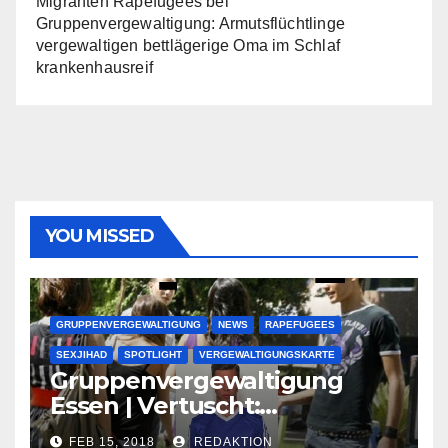
Migranten Rapefugees
bei
Gruppenvergewaltigung: Armutsflüchtlinge
vergewaltigen bettlägerige Oma im Schlaf
krankenhausreif
YOU MISSED
GRUPPENVERGEWALTIGUNG
NEWS
RAPEFUGEES
SEXJIHAD
SPOTLIGHT
VERGEWALTIGUNGSKARTE
Gruppenvergewaltigung
Essen | Vertuscht:
Lauenburger Gang ist ein
FEB 15, 2018
REDAKTION