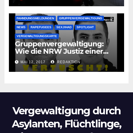
Oma im Schlaf
krankenhausreif
FAHNDUNGSMELDUNGEN
GRUPPENVERGEWALTIGUNG
NEWS
RAPEFUGEES
SEXJIHAD
SPOTLIGHT
VERGEWALTIGUNGSKARTE
Gruppenvergewaltigung:
Wie die NRW Justiz einer
Lokalzeitung verbietet diese
MAI 12, 2017
REDAKTION
Bilder zu veröffentlichen
Vergewaltigung durch
Asylanten, Flüchtlinge,